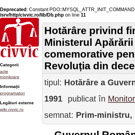
Deprecated
: Constant PDO::MYSQL_ATTR_INIT_COMMAND is 
/srv/http/civvic.ro/lib/Db.php
on line
11
Hotărâre privind fi
Ministerul Apărării
comemorative pentr
Revoluția din dec
Categorii
acte
monitoare
tipul:
Hotărâre a Guvern
Informații
programatori
1991
publicat în
Monitor
Legături externe
wiki.civvic.ro
semnat:
Prim-ministru,
Guvernul Român