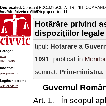
Deprecated
: Constant PDO::MYSQL_ATTR_INIT_COMMAND is 
/srv/http/civvic.ro/lib/Db.php
on line
11
Hotărâre privind a
dispozițiilor legal
tipul:
Hotărâre a Guvern
Categorii
acte
1991
publicat în
Monitor
monitoare
Informații
semnat:
Prim-ministru,
programatori
Legături externe
Guvernul Român
wiki.civvic.ro
Art. 1. - În scopul apl