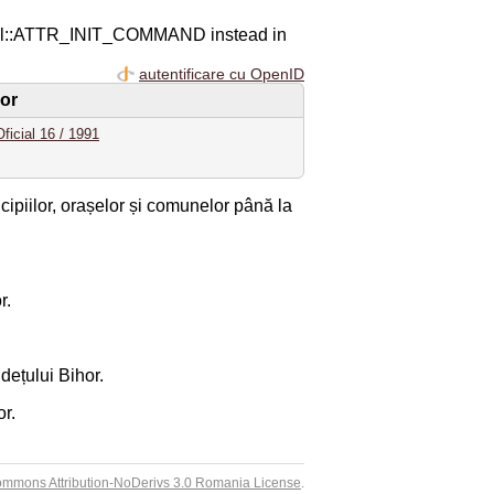
ql::ATTR_INIT_COMMAND instead in
autentificare cu OpenID
hor
ficial 16 / 1991
cipiilor, orașelor și comunelor până la
r.
udețului Bihor.
or.
ommons Attribution-NoDerivs 3.0 Romania License
.