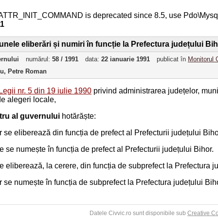
ATTR_INIT_COMMAND is deprecated since 8.5, use Pdo\Mys
11
nele eliberări și numiri în funcție la Prefectura județului Bi
ernului
numărul:
58 / 1991
data:
22 ianuarie 1991
publicat în
Monitorul O
ru, Petre Roman
Legii nr. 5 din 19 iulie 1990
privind administrarea județelor, muni
e alegeri locale,
tru al guvernului
hotărăște:
r se eliberează din funcția de prefect al Prefecturii județului Biho
le se numește în funcția de prefect al Prefecturii județului Bihor.
se eliberează, la cerere, din funcția de subprefect la Prefectura j
r se numește în funcția de subprefect la Prefectura județului Bih
Datele Civvic.ro sunt disponibile sub
Creative C