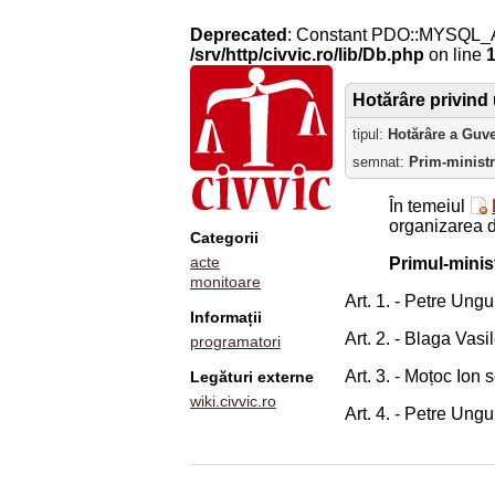
Deprecated
: Constant PDO::MYSQL_
/srv/http/civvic.ro/lib/Db.php
on line
Hotărâre privind u
tipul:
Hotărâre a Guv
semnat:
Prim-minist
În temeiul
organizarea d
Categorii
acte
Primul-minis
monitoare
Art. 1. - Petre Ungu
Informații
Art. 2. - Blaga Vasi
programatori
Art. 3. - Moțoc Ion 
Legături externe
wiki.civvic.ro
Art. 4. - Petre Ungu