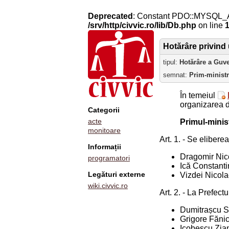
Deprecated
: Constant PDO::MYSQL_
/srv/http/civvic.ro/lib/Db.php
on line
Hotărâre privind 
tipul:
Hotărâre a Guv
semnat:
Prim-minist
În temeiul
organizarea d
Categorii
acte
Primul-minis
monitoare
Art. 1. - Se elibere
Informații
Dragomir Nico
programatori
Ică Constant
Legături externe
Vizdei Nicol
wiki.civvic.ro
Art. 2. - La Prefect
Dumitrașcu Se
Grigore Făni
Icobescu Zia