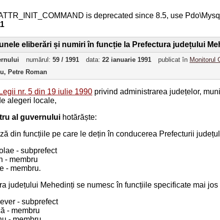
ATTR_INIT_COMMAND is deprecated since 8.5, use Pdo\Mys
11
unele eliberări și numiri în funcție la Prefectura județului Me
ernului
numărul:
59 / 1991
data:
22 ianuarie 1991
publicat în
Monitorul O
ru, Petre Roman
Legii nr. 5 din 19 iulie 1990
privind administrarea județelor, muni
e alegeri locale,
tru al guvernului
hotărăște:
ază din funcțiile pe care le dețin în conducerea Prefecturii județul
lae - subprefect
in - membru
ae - membru.
ura județului Mehedinți se numesc în funcțiile specificate mai jos 
ver - subprefect
că - membru
nu - membru.