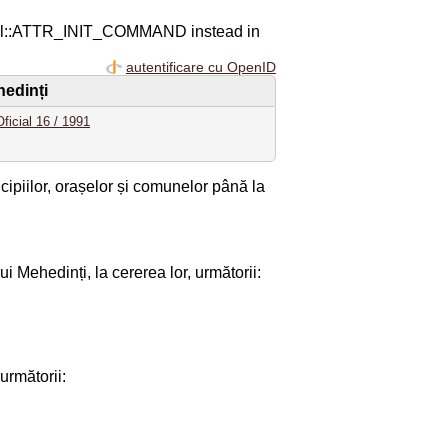
ql::ATTR_INIT_COMMAND instead in
autentificare cu OpenID
hedinți
ficial 16 / 1991
cipiilor, orașelor și comunelor până la
ui Mehedinți, la cererea lor, următorii:
următorii: