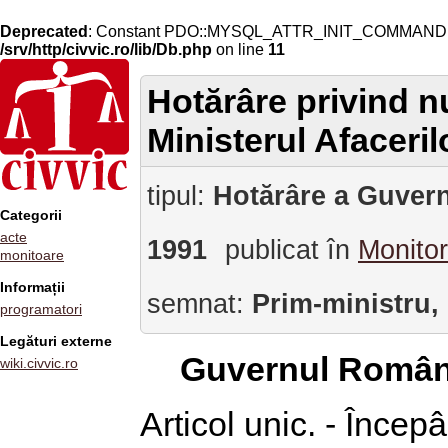
Deprecated
: Constant PDO::MYSQL_ATTR_INIT_COMMAND is 
/srv/http/civvic.ro/lib/Db.php
on line
11
Hotărâre privind n
Ministerul Afaceril
tipul:
Hotărâre a Guvern
Categorii
acte
1991
publicat în
Monitor
monitoare
Informații
semnat:
Prim-ministru,
programatori
Legături externe
Guvernul Român
wiki.civvic.ro
Articol unic. - Înce