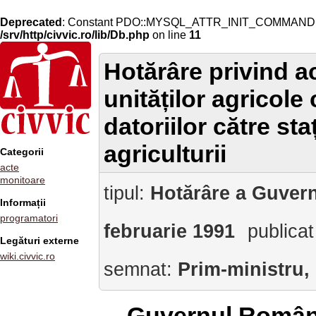
Deprecated
: Constant PDO::MYSQL_ATTR_INIT_COMMAND is 
/srv/http/civvic.ro/lib/Db.php
on line
11
Hotărâre privind a
unităților agricole
datoriilor către st
agriculturii
Categorii
acte
monitoare
tipul:
Hotărâre a Guvern
Informații
programatori
februarie 1991
publicat
Legături externe
wiki.civvic.ro
semnat:
Prim-ministru,
Guvernul Român