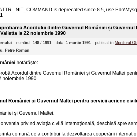
ATTR_INIT_COMMAND is deprecated since 8.5, use Pdo\Mys
11
probarea Acordului dintre Guvernul României și Guvernul Mal
Valletta la 22 noiembrie 1990
ernului
numărul:
148 / 1991
data:
1 martie 1991
publicat în
Monitorul Of
ru, Petre Roman
mâniei
hotărăște:
aprobă Acordul dintre Guvernul României și Guvernul Maltei pentru
22 noiembrie 1990.
ul României și Guvernul Maltei pentru servicii aeriene civil
âniei și Guvernul Maltei,
n Convenția privind aviația civilă internațională, deschisă spre 
rința comună de a contribui la dezvoltarea cooperării internațio