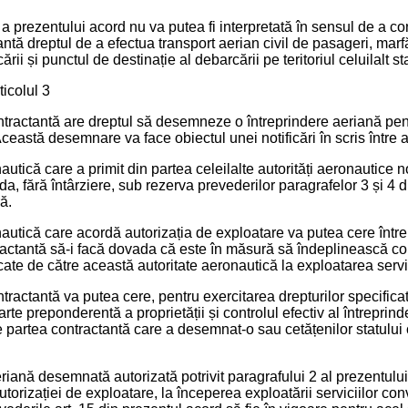
 a prezentului acord nu va putea fi interpretată în sensul de a c
antă dreptul de a efectua transport aerian civil de pasageri, marf
rii și punctul de destinație al debarcării pe teritoriul celuilalt st
ticolul 3
ntractantă are dreptul să desemneze o întreprindere aeriană pent
Această desemnare va face obiectul unei notificări în scris între a
autică care a primit din partea celeilalte autorități aeronautice 
, fără întârziere, sub rezerva prevederilor paragrafelor 3 și 4 di
ă.
nautică care acordă autorizația de exploatare va putea cere înt
ractantă să-i facă dovada că este în măsură să îndeplinească cond
ate de către această autoritate aeronautică la exploatarea servic
tractantă va putea cere, pentru exercitarea drepturilor specificate
rte preponderentă a proprietății și controlul efectiv al întreprin
e partea contractantă care a desemnat-o sau cetățenilor statului 
riană desemnată autorizată potrivit paragrafului 2 al prezentului
torizației de exploatare, la începerea exploatării serviciilor conve