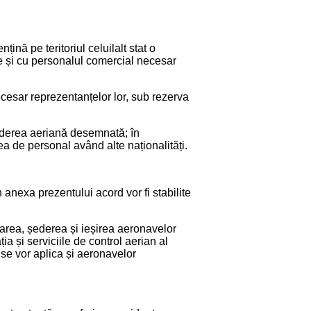
nă pe teritoriul celuilalt stat o
e și cu personalul comercial necesar
esar reprezentanțelor lor, sub rezerva
inderea aeriană desemnată; în
ea de personal având alte naționalități.
 anexa prezentului acord vor fi stabilite
ntrarea, șederea și ieșirea aeronavelor
ia și serviciile de control aerian al
, se vor aplica și aeronavelor