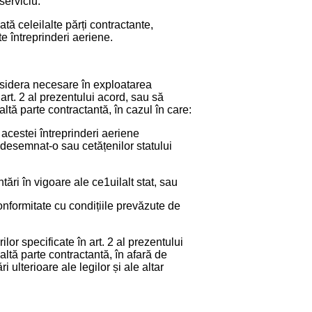
serviciu.
tă celeilalte părți contractante,
e întreprinderi aeriene.
nsidera necesare în exploatarea
art. 2 al prezentului acord, sau să
tă parte contractantă, în cazul în care:
 acestei întreprinderi aeriene
 desemnat-o sau cetățenilor statului
ări în vigoare ale ce1uilalt stat, sau
nformitate cu condițiile prevăzute de
or specificate în art. 2 al prezentului
ltă parte contractantă, în afară de
ulterioare ale legilor și ale altar