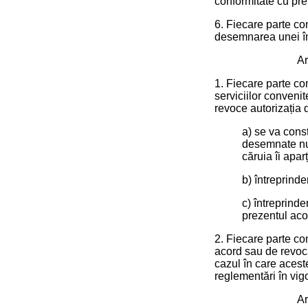
conformitate cu prev
6. Fiecare parte con
desemnarea unei înt
Ar
1. Fiecare parte co
serviciilor convenit
revoce autorizația 
a) se va const
desemnate nu 
căruia îi apar
b) întreprinde
c) întreprind
prezentul aco
2. Fiecare parte co
acord sau de revoca
cazul în care acest
reglementări în vig
Ar