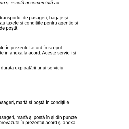
ian
și
escală necomercială
au
transportul de pasageri, bagaje și
sau taxele și condițiile pentru agenție și
 de poștă.
ate în prezentul acord în scopul
ate în anexa la acord. Aceste servicii și
durata exploatării unui serviciu
pasageri, marfă și poștă în condițiile
 pasageri, marfă și poștă în și din puncte
le prevăzute în prezentul acord și anexa