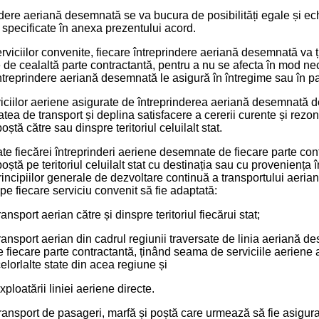
ndere aeriană desemnată se va bucura de posibilități egale și ech
 specificate în anexa prezentului acord.
erviciilor convenite, fiecare întreprindere aeriană desemnată va 
e cealaltă parte contractantă, pentru a nu se afecta în mod nec
treprindere aeriană desemnată le asigură în întregime sau în pa
iciilor aeriene asigurate de întreprinderea aeriană desemnată de 
tea de transport și deplina satisfacere a cererii curente și rezon
oștă către sau dinspre teritoriul celuilalt stat.
ate fiecărei întreprinderi aeriene desemnate de fiecare parte co
ștă pe teritoriul celuilalt stat cu destinația sau cu proveniența în 
principiilor generale de dezvoltare continuă a transportului aerian
 pe fiecare serviciu convenit să fie adaptată:
ransport aerian către și dinspre teritoriul fiecărui stat;
transport aerian din cadrul regiunii traversate de linia aeriană d
fiecare parte contractantă, ținând seama de serviciile aeriene a
celorlalte state din acea regiune și
xploatării liniei aeriene directe.
ransport de pasageri, marfă și poștă care urmează să fie asigurată