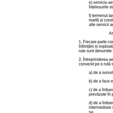
e)
serviciu ae
înțelesurile st
f) termenul
tar
marfă și condi
alte servicii 
Ar
1. Fiecare parte con
înființării și explo
rute sunt denumite
2. Întreprinderea a
convenit pe o rută 
a) de a survola
b) de a face e
c) de a îmbarc
prevăzute în 
d) de a îmbarc
intermediare ș
sa.