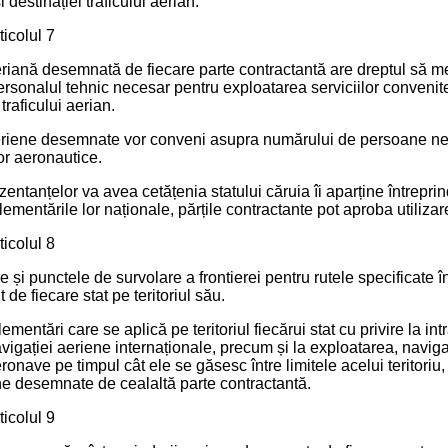
i destinației traficului aerian.
ticolul 7
riană desemnată de fiecare parte contractantă are dreptul să menți
rsonalul tehnic necesar pentru exploatarea serviciilor convenit
raficului aerian.
 aeriene desemnate vor conveni asupra numărului de persoane nec
lor aeronautice.
zentanțelor va avea cetățenia statului căruia îi aparține întrepr
ementările lor naționale, părțile contractante pot aproba utilizar
ticolul 8
 și punctele de survolare a frontierei pentru rutele specificate în
de fiecare stat pe teritoriul său.
glementări care se aplică pe teritoriul fiecărui stat cu privire la i
avigației aeriene internaționale, precum și la exploatarea, navigaț
eronave pe timpul cât ele se găsesc între limitele acelui teritoriu
ene desemnate de cealaltă parte contractantă.
ticolul 9