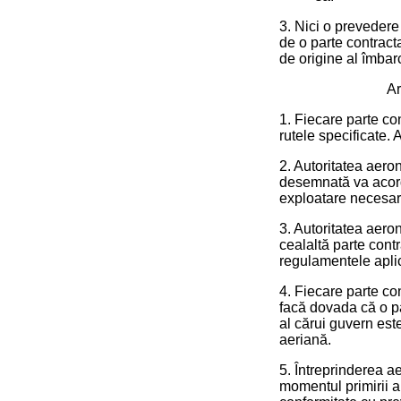
3. Nici o prevedere
de o parte contract
de origine al îmbarcă
Ar
1. Fiecare parte co
rutele specificate. 
2. Autoritatea aeron
desemnată va acorda
exploatare necesar
3. Autoritatea aero
cealaltă parte cont
regulamentele aplic
4. Fiecare parte con
facă dovada că o pa
al cărui guvern est
aeriană.
5. Întreprinderea ae
momentul primirii au