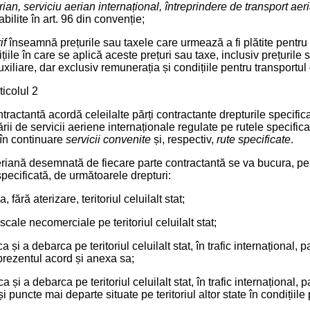
rian, serviciu aerian internațional, întreprindere de transport aer
abilite în art. 96 din convenție;
if
înseamnă prețurile sau taxele care urmează a fi plătite pentru 
țiile în care se aplică aceste prețuri sau taxe, inclusiv prețurile 
auxiliare, dar exclusiv remunerația și condițiile pentru transportul
ticolul 2
tractantă acordă celeilalte părți contractante drepturile specific
atării de servicii aeriene internaționale regulate pe rutele specific
 în continuare
servicii convenite
și, respectiv,
rute specificate
.
eriană desemnată de fiecare parte contractantă se va bucura, pe 
specificată, de următoarele drepturi:
, fără aterizare, teritoriul celuilalt stat;
scale necomerciale pe teritoriul celuilalt stat;
a și a debarca pe teritoriul celuilalt stat, în trafic internațional, 
prezentul acord și anexa sa;
a și a debarca pe teritoriul celuilalt stat, în trafic internațional,
i puncte mai departe situate pe teritoriul altor state în condiții