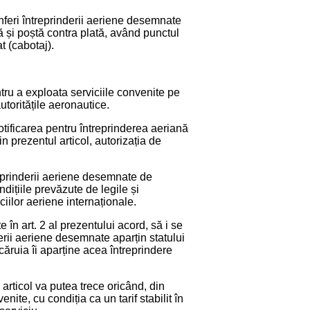
onferi întreprinderii aeriene desemnate
ă și poștă contra plată, având punctul
at (cabotaj).
ru a exploata serviciile convenite pe
utoritățile aeronautice.
notificarea pentru întreprinderea aeriană
n prezentul articol, autorizația de
reprinderii aeriene desemnate de
ițiile prevăzute de legile și
iilor aeriene internaționale.
 în art. 2 al prezentului acord, să i se
derii aeriene desemnate aparțin statului
căruia îi aparține acea întreprindere
 articol va putea trece oricând, din
nite, cu condiția ca un tarif stabilit în