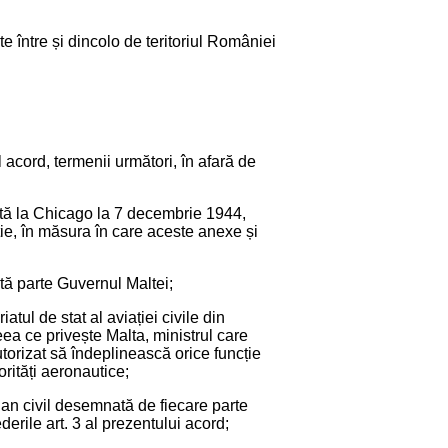
te între și dincolo de teritoriul României
 acord, termenii următori, în afară de
ată la Chicago la 7 decembrie 1944,
ie, în măsura în care aceste anexe și
ă parte Guvernul Maltei;
ul de stat al aviației civile din
ceea ce privește Malta, ministrul care
torizat să îndeplinească orice funcție
orități aeronautice;
an civil desemnată de fiecare parte
erile art. 3 al prezentului acord;