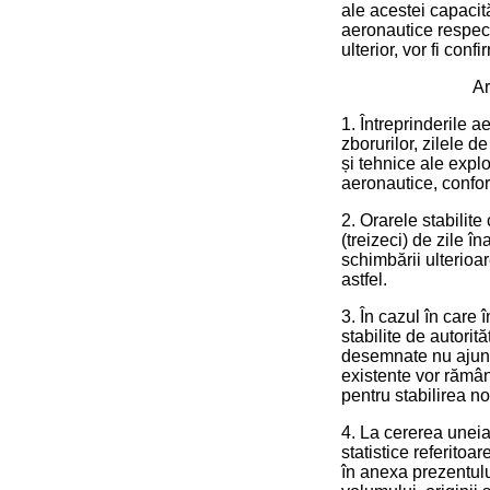
ale acestei capacită
aeronautice respect
ulterior, vor fi conf
Ar
1. Întreprinderile 
zborurilor, zilele d
și tehnice ale explo
aeronautice, confor
2. Orarele stabilite
(treizeci) de zile î
schimbării ulterioar
astfel.
3. În cazul în care
stabilite de autorit
desemnate nu ajung 
existente vor rămân
pentru stabilirea no
4. La cererea uneia 
statistice referitoa
în anexa prezentului