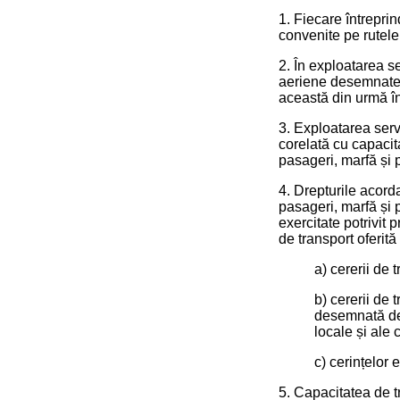
1. Fiecare întrepri
convenite pe rutele
2. În exploatarea s
aeriene desemnate d
această din urmă în
3. Exploatarea serv
corelată cu capacita
pasageri, marfă și p
4. Drepturile acord
pasageri, marfă și po
exercitate potrivit 
de transport oferită
a) cererii de t
b) cererii de 
desemnată de 
locale și ale 
c) cerințelor e
5. Capacitatea de t