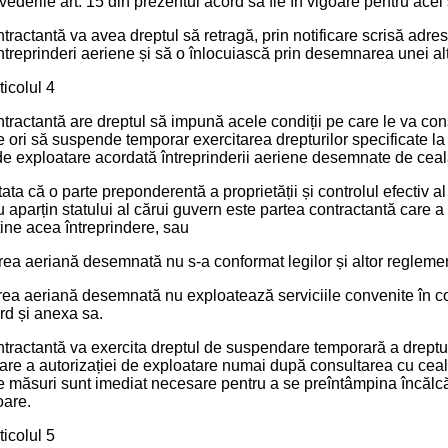
ederile art. 15 din prezentul acord să fie în vigoare pentru acel 
tractantă va avea dreptul să retragă, prin notificare scrisă adresa
reprinderi aeriene și să o înlocuiască prin desemnarea unei alt
ticolul 4
ntractantă are dreptul să impună acele condiții pe care le va co
e ori să suspende temporar exercitarea drepturilor specificate la 
de exploatare acordată întreprinderii aeriene desemnate de cealal
ata că o parte preponderentă a proprietății și controlul efectiv al
aparțin statului al cărui guvern este partea contractantă care a
ține acea întreprindere, sau
rea aeriană desemnată nu s-a conformat legilor și altor reglement
erea aeriană desemnată nu exploatează serviciile convenite în co
rd și anexa sa.
ntractantă va exercita dreptul de suspendare temporară a drepturil
re a autorizației de exploatare numai după consultarea cu ceala
e măsuri sunt imediat necesare pentru a se preîntâmpina încălcări 
oare.
ticolul 5