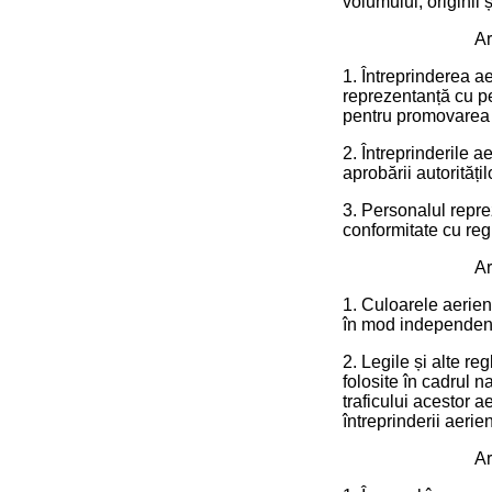
volumului, originii ș
Ar
1. Întreprinderea ae
reprezentanță cu pe
pentru promovarea t
2. Întreprinderile
aprobării autorități
3. Personalul repre
conformitate cu regl
Ar
1. Culoarele aeriene
în mod independent 
2. Legile și alte re
folosite în cadrul n
traficului acestor a
întreprinderii aeri
Ar