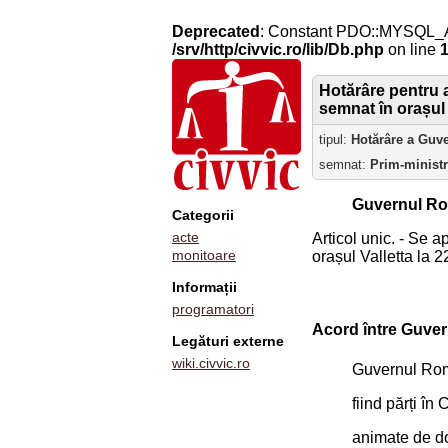
Deprecated
: Constant PDO::MYSQL_
/srv/http/civvic.ro/lib/Db.php
on line
Hotărâre pentru a
semnat în orașul 
tipul:
Hotărâre a Guv
semnat:
Prim-minist
Guvernul Ro
Categorii
acte
Articol unic. - Se 
monitoare
orașul Valletta la 
Informații
programatori
Acord între Guvern
Legături externe
wiki.civvic.ro
Guvernul Rom
fiind părți î
animate de do