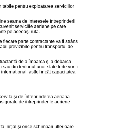
itabile pentru exploatarea serviciilor
ține seama de interesele întreprinderii
uvenit serviciile aeriene pe care
rte pe aceeași rută.
fiecare parte contractante va fi strâns
abil previzibile pentru transportul de
ntractantă de a îmbarca și a debarca
sau din teritoriul unor state terțe vor fi
 internațional, astfel încât capacitatea
eservită și de întreprinderea aeriană
sigurate de întreprinderile aeriene
 inițial și orice schimbări ulterioare