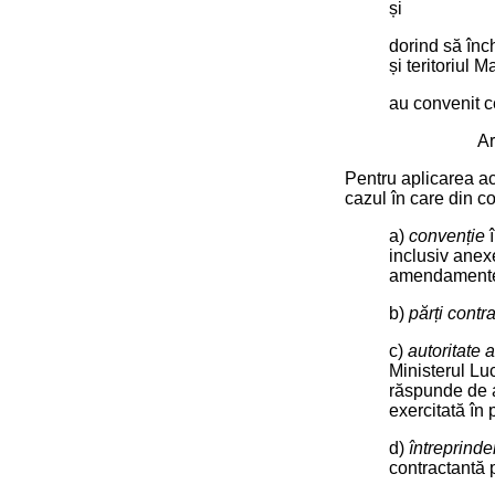
și
dorind să înch
și teritoriul Ma
au convenit 
Ar
Pentru aplicarea ac
cazul în care din co
a)
convenție
î
inclusiv anex
amendamente a
b)
părți contr
c)
autoritate 
Ministerul Luc
răspunde de a
exercitată în 
d)
întreprind
contractantă p