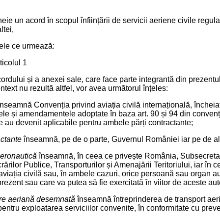
eie un acord în scopul înființării de servicii aeriene civile regula
ltei,
cele ce urmează:
ticolul 1
ordului și a anexei sale, care face parte integrantă din prezentul
ntext nu rezultă altfel, vor avea următorul înțeles:
nseamnă Convenția privind aviația civilă internațională, închei
ele și amendamentele adoptate în baza art. 90 și 94 din convenț
u devenit aplicabile pentru ambele părți contractante;
actante
înseamnă, pe de o parte, Guvernul României iar pe de alt
aeronautică
înseamnă, în ceea ce privește România, Subsecretariat
rărilor Publice, Transporturilor și Amenajării Teritoriului, iar în 
viația civilă sau, în ambele cazuri, orice persoană sau organ au
prezent sau care va putea să fie exercitată în viitor de aceste aut
ere aeriană desemnată
înseamnă întreprinderea de transport aeri
entru exploatarea serviciilor convenite, în conformitate cu preved