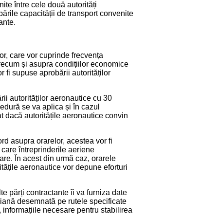
ite între cele două autorități
ările capacității de transport convenite
ante.
or, care vor cuprinde frecvența
, precum și asupra condițiilor economice
r fi supuse aprobării autorităților
rii autorităților aeronautice cu 30
cedură se va aplica și în cazul
cat dacă autoritățile aeronautice convin
rd asupra orarelor, acestea vor fi
n care întreprinderile aeriene
are. În acest din urmă caz, orarele
itățile aeronautice vor depune eforturi
te părți contractante îi va furniza date
aeriană desemnată pe rutele specificate
, informațiile necesare pentru stabilirea