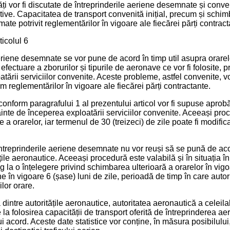
ți vor fi discutate de întreprinderile aeriene desemnate și conven
ive. Capacitatea de transport convenită inițial, precum și schimb
irmate potrivit reglementărilor în vigoare ale fiecărei părți contract
ticolul 6
aeriene desemnate se vor pune de acord în timp util asupra orarel
e efectuare a zborurilor și tipurile de aeronave ce vor fi folosite
atării serviciilor convenite. Aceste probleme, astfel convenite, vo
m reglementărilor în vigoare ale fiecărei părți contractante.
 conform paragrafului 1 al prezentului articol vor fi supuse aprobă
nainte de începerea exploatării serviciilor convenite. Aceeași pro
e a orarelor, iar termenul de 30 (treizeci) de zile poate fi modifi
 întreprinderile aeriene desemnate nu vor reuși să se pună de aco
ățile aeronautice. Aceeași procedură este valabilă și în situația î
la o înțelegere privind schimbarea ulterioară a orarelor în vigo
e în vigoare 6 (șase) luni de zile, perioadă de timp în care autor
ilor orare.
dintre autoritățile aeronautice, autoritatea aeronautică a celeilal
re la folosirea capacității de transport oferită de întreprinderea 
 acord. Aceste date statistice vor conține, în măsura posibilului