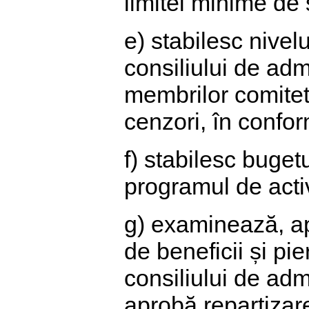
limitei minime de 
e) stabilesc nivel
consiliului de admi
membrilor comitetu
cenzori, în confor
f) stabilesc bugetu
programul de activ
g) examinează, ap
de beneficii și pi
consiliului de adm
aprobă repartizare