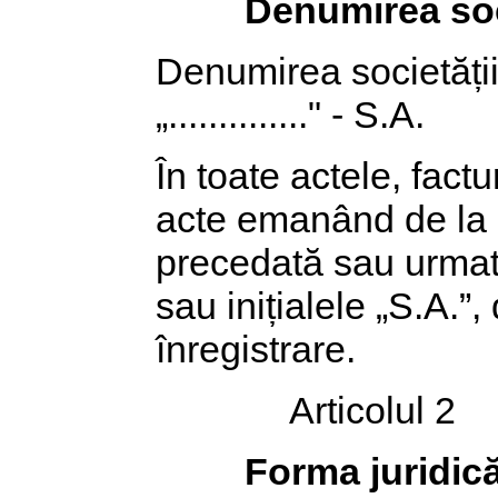
Denumirea soc
Denumirea societăți
„.............." - S.A.
În toate actele, factur
acte emanând de la s
precedată sau urmată
sau inițialele „S.A.”
înregistrare.
Articolul 2
Forma juridică