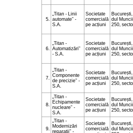
„Titan - Linii
Societate
București,
5.
automate" -
comercială
dul Muncii
S.A.
pe acțiuni
250, secto
„Titan -
Societate
București,
6.
Automatizări"
comercială
dul Muncii
- S.A.
pe acțiuni
250, secto
„Titan -
Societate
București,
Componente
7.
comercială
dul Muncii
de precizie" -
pe acțiuni
250, secto
S.A.
„Titan -
Societate
București,
Echipamente
8.
comercială
dul Muncii
nucleare" -
pe acțiuni
250, secto
S.A.
„Titan -
Societate
București,
Modernizări
9.
comercială
dul Muncii
reparații" -