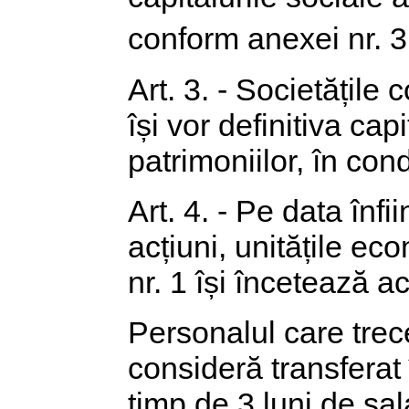
conform anexei nr. 3
Art. 3. - Societățile
își vor definitiva cap
patrimoniilor, în con
Art. 4. - Pe data înfi
acțiuni, unitățile e
nr. 1 își încetează ac
Personalul care trec
consideră transferat 
timp de 3 luni de sal