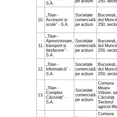
pe acțiuni
250, secto
S.A.
„Titan -
Societate
București,
10.
Accesorii și
comercială
dul Muncii
scule" - S.A.
pe acțiuni
250, secto
„Titan -
Aprovizionare,
Societate
București,
11.
transport și
comercială
dul Muncii
desfacere" -
pe acțiuni
250, secto
S.A.
„Titan -
Societate
București,
12.
Informatică" -
comercială
dul Muncii
S.A.
pe acțiuni
250, secto
Comuna
„Titan -
Moara
Societate
Complex
Vlăsiei, sa
13.
comercială
Căciulați" -
Căciulați,
pe acțiuni
S.A.
Sectorul
agricol Ilf
Comuna