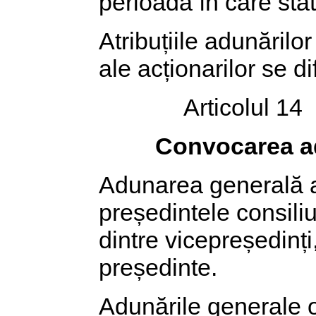
perioada în care stat
Atribuțiile adunărilo
ale acționarilor se dif
Articolul 14
Convocarea ad
Adunarea generală a
președintele consili
dintre vicepreședinți
președinte.
Adunările generale o