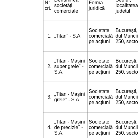
Nr.
Forma
societății
localitatea
crt.
juridică
comerciale
județul
Societate
București,
1.
„Titan" - S.A.
comercială
dul Muncii
pe acțiuni
250, secto
„Titan - Mașini
Societate
București,
2.
super grele" -
comercială
dul Muncii
S.A.
pe acțiuni
250, secto
Societate
București,
„Titan - Mașini
3.
comercială
dul Muncii
grele" - S.A.
pe acțiuni
250, secto
„Titan - Mașini
Societate
București,
4.
de precizie" -
comercială
dul Muncii
S.A.
pe acțiuni
250, secto