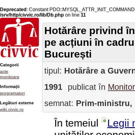
Deprecated
: Constant PDO::MYSQL_ATTR_INIT_COMMAND is 
/srv/http/civvic.ro/lib/Db.php
on line
11
Hotărâre privind în
pe acțiuni în cadru
București
Categorii
tipul:
Hotărâre a Guvern
acte
monitoare
1991
publicat în
Monitor
Informații
programatori
semnat:
Prim-ministru,
Legături externe
wiki.civvic.ro
În temeiul
Legii 
unităților economi