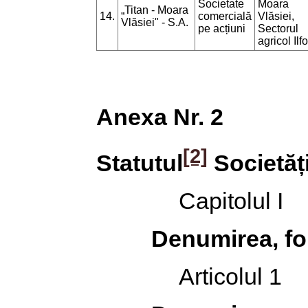
Societate
Moara
„Titan - Moara
14.
comercială
Vlăsiei,
Vlăsiei" - S.A.
pe acțiuni
Sectorul
agricol Ilf
Anexa Nr. 2
[2]
Statutul
Societății
Capitolul I
Denumirea, for
Articolul 1