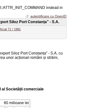
ql::ATTR_INIT_COMMAND instead in
autentificare cu OpenID
xport Siloz Port Constanța” - S.A.
ficial 71 / 1991
export Siloz Port Constanța” - S.A. cu
rea unor acționari români și străini,
l al Societății comerciale
60 milioane lei