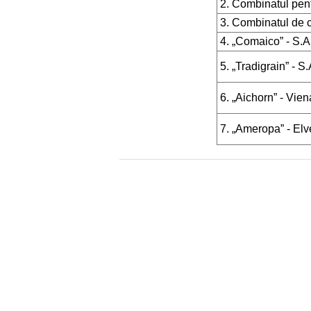
2. Combinatul pent
3. Combinatul de cr
4. „Comaico” - S.A
5. „Tradigrain” - S
6. „Aichorn” - Vien
7. „Ameropa” - Elv