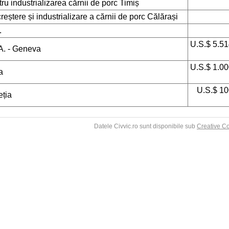
ru industrializarea cărnii de porc Timiș
eștere și industrializare a cărnii de porc Călărași
.
U.S.$ 5.51
.A. - Geneva
U.S.$ 1.00
a
U.S.$ 10
eția
Datele Civvic.ro sunt disponibile sub
Creative C