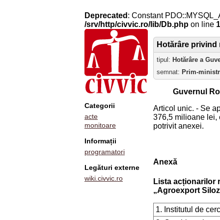
Deprecated
: Constant PDO::MYSQL_
/srv/http/civvic.ro/lib/Db.php
on line
Hotărâre privind 
tipul:
Hotărâre a Guv
semnat:
Prim-minist
Guvernul Ro
Categorii
Articol unic. - Se 
acte
376,5 milioane lei, 
monitoare
potrivit anexei.
Informații
programatori
Anexă
Legături externe
wiki.civvic.ro
Lista acționarilor 
„Agroexport Siloz
1. Institutul de ce