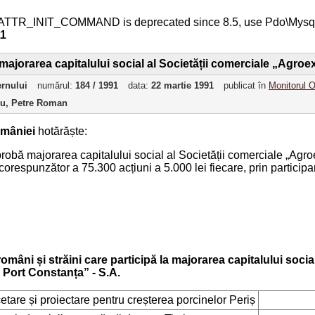
ATTR_INIT_COMMAND is deprecated since 8.5, use Pdo\Mys
11
majorarea capitalului social al Societății comerciale „Agroe
ernului
numărul:
184 / 1991
data:
22 martie 1991
publicat în
Monitorul O
ru, Petre Roman
mâniei
hotărăște:
aprobă majorarea capitalului social al Societății comerciale „Agro
corespunzător a 75.300 acțiuni a 5.000 lei fiecare, prin participa
români și străini care participă la majorarea capitalului socia
 Port Constanța” - S.A.
rcetare și proiectare pentru creșterea porcinelor Periș