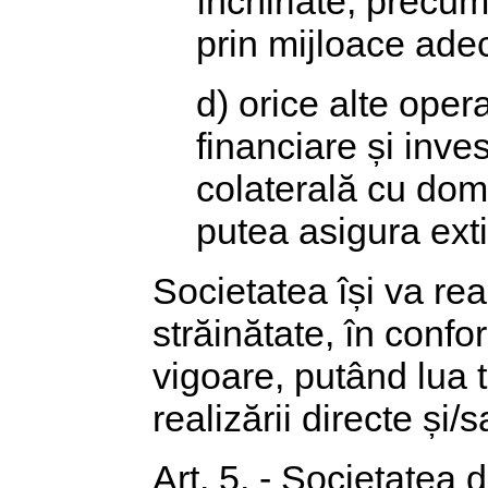
închiriate, precum
prin mijloace ade
d) orice alte oper
financiare și inves
colaterală cu dome
putea asigura ext
Societatea își va real
străinătate, în confo
vigoare, putând lua 
realizării directe și/
Art. 5. - Societatea 