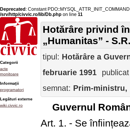
Deprecated
: Constant PDO::MYSQL_ATTR_INIT_COMMAND is 
/srv/http/civvic.ro/lib/Db.php
on line
11
Hotărâre privind în
„Humanitas” - S.R.
tipul:
Hotărâre a Guvern
Categorii
acte
februarie 1991
publicat
monitoare
Informații
semnat:
Prim-ministru,
programatori
Legături externe
Guvernul Român
wiki.civvic.ro
Art. 1. - Se înființe