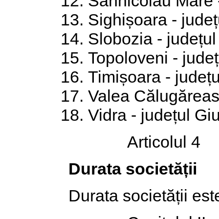
Sânnicolau Mare -
Sighișoara - jude
Slobozia - județul
Topoloveni - jude
Timișoara - județu
Valea Călugăreas
Vidra - județul Gi
Articolul 4
Durata societății
Durata societății est