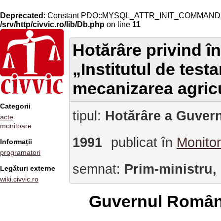
Deprecated
: Constant PDO::MYSQL_ATTR_INIT_COMMAND is 
/srv/http/civvic.ro/lib/Db.php
on line
11
Hotărâre privind în
„Institutul de test
mecanizarea agricu
Categorii
tipul:
Hotărâre a Guvern
acte
monitoare
1991
publicat în
Monitor
Informații
programatori
semnat:
Prim-ministru,
Legături externe
wiki.civvic.ro
Guvernul Român