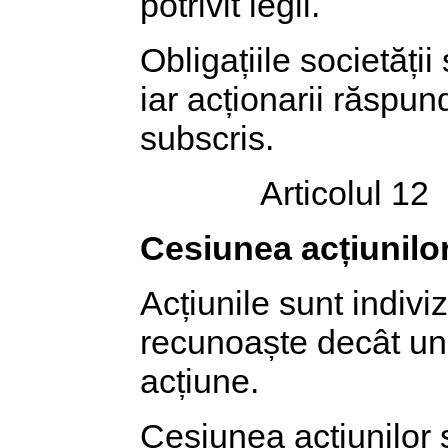
potrivit legii.
Obligațiile societăți
iar acționarii răspun
subscris.
Articolul 12
Cesiunea acțiunilo
Acțiunile sunt indiviz
recunoaște decât un 
acțiune.
Cesiunea acțiunilor se