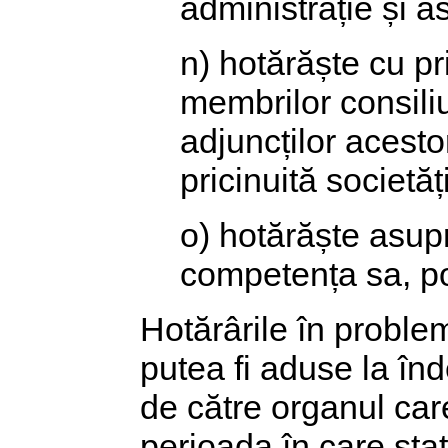
administrație și as
n) hotărăște cu pri
membrilor consiliul
adjuncților acesto
pricinuită societăți
o) hotărăște asup
competența sa, pot
Hotărârile în probleme
putea fi aduse la în
de către organul care
perioada în care stat