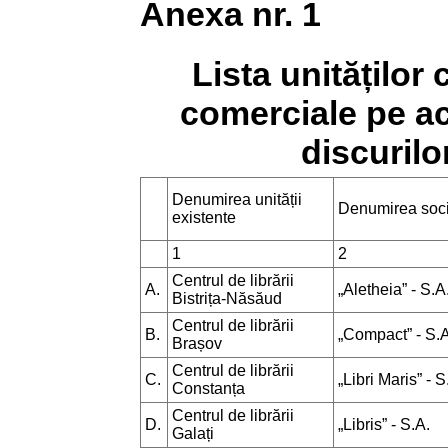
Anexa nr. 1
Lista unităților
comerciale pe acț
discurilo
Denumirea unității
Denumirea socie
existente
1
2
Centrul de librării
A.
„Aletheia” - S.A
Bistrița-Năsăud
Centrul de librării
B.
„Compact” - S.A
Brașov
Centrul de librării
C.
„Libri Maris” - S
Constanța
Centrul de librării
D.
„Libris” - S.A.
Galați