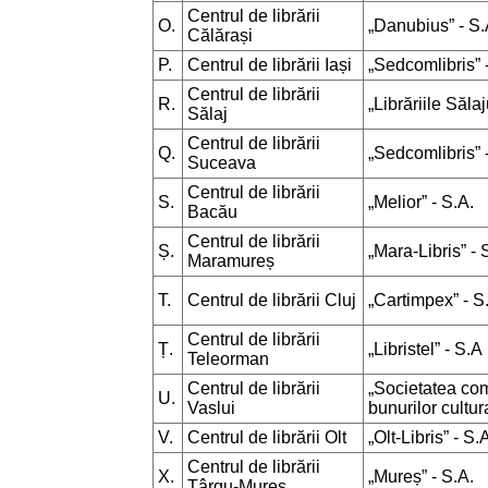
Centrul de librării
O.
„Danubius” - S.
Călărași
P.
Centrul de librării Iași
„Sedcomlibris” 
Centrul de librării
R.
„Librăriile Sălaj
Sălaj
Centrul de librării
Q.
„Sedcomlibris” 
Suceava
Centrul de librării
S.
„Melior” - S.A.
Bacău
Centrul de librării
Ș.
„Mara-Libris” - 
Maramureș
T.
Centrul de librării Cluj
„Cartimpex” - S
Centrul de librării
Ț.
„Libristel” - S.A
Teleorman
Centrul de librării
„Societatea come
U.
Vaslui
bunurilor cultur
V.
Centrul de librării Olt
„Olt-Libris” - S.
Centrul de librării
X.
„Mureș” - S.A.
Târgu-Mureș