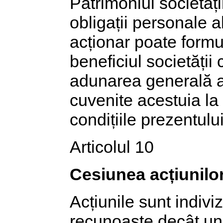
Patrimoniul societăți
obligații personale a
acționar poate formul
beneficiul societății 
adunarea generală a 
cuvenite acestuia la 
condițiile prezentului
Articolul 10
Cesiunea acțiunilo
Acțiunile sunt indiviz
recunoaște decât un 