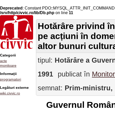
Deprecated
: Constant PDO::MYSQL_ATTR_INIT_COMMAND is 
/srv/http/civvic.ro/lib/Db.php
on line
11
Hotărâre privind în
pe acțiuni în domeni
altor bunuri cultur
Categorii
tipul:
Hotărâre a Guvern
acte
monitoare
1991
publicat în
Monitor
Informații
programatori
semnat:
Prim-ministru,
Legături externe
wiki.civvic.ro
Guvernul Român