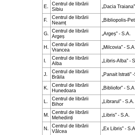
Centrul de librării
E.
„Dacia Traiana”
Sibiu
Centrul de librării
F.
„Bibliopolis-Pet
Neamț
Centrul de librării
G.
„Argeș” - S.A.
Argeș
Centrul de librării
H.
„Milcovia” - S.A
Vrancea
Centrul de librării
I.
„Libris-Alba” - 
Alba
Centrul de librării
J.
„Panait Istrati” 
Brăila
Centrul de librării
K.
„Bibliofor” - S.A
Hunedoara
Centrul de librării
L.
„Librarul” - S.A.
Bihor
Centrul de librării
M.
„Libris” - S.A.
Mehedinți
Centrul de librării
N.
„Ex Libris” - S.A
Vâlcea