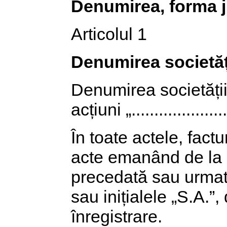
Denumirea, forma ju
Articolul 1
Denumirea societăț
Denumirea societăți
acțiuni „...................
În toate actele, factur
acte emanând de la s
precedată sau urmată
sau inițialele „S.A.”
înregistrare.