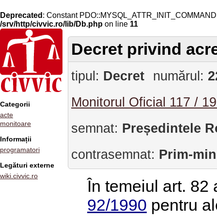
Deprecated
: Constant PDO::MYSQL_ATTR_INIT_COMMAND is 
/srv/http/civvic.ro/lib/Db.php
on line
11
Decret privind ac
tipul:
Decret
numărul:
2
Monitorul Oficial 117 / 1
Categorii
acte
monitoare
semnat:
Președintele R
Informații
programatori
contrasemnat:
Prim-min
Legături externe
wiki.civvic.ro
În temeiul art. 82 a
92/1990
pentru al