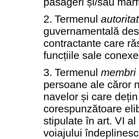
pasageri și/sau mărfu
2. Termenul
autorit
guvernamentală desem
contractante care ră
funcțiile sale conexe
3. Termenul
membri a
persoane ale căror n
navelor și care deți
corespunzătoare elib
stipulate în art. VI a
voiajului îndeplinesc