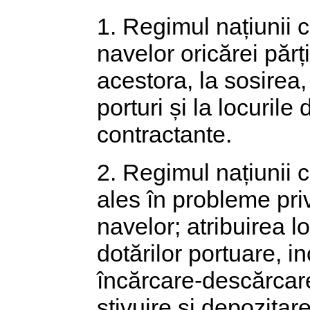
1. Regimul națiunii c
navelor oricărei părț
acestora, la sosirea,
porturi și la locurile
contractante.
2. Regimul națiunii 
ales în probleme priv
navelor; atribuirea l
dotărilor portuare, 
încărcare-descărcare
stivuire și depozitare,