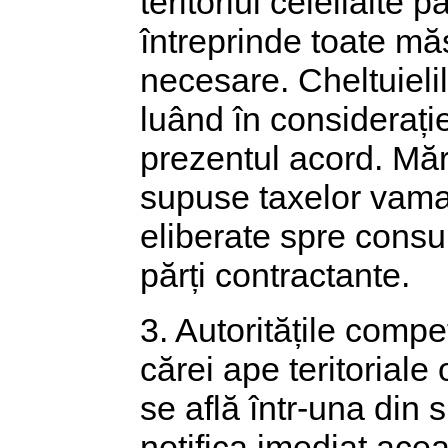
teritoriul celeilalte 
întreprinde toate măs
necesare. Cheltuieli
luând în considerație
prezentul acord. Mărf
supuse taxelor vamal
eliberate spre consum
părți contractante.
3. Autoritățile compe
cărei ape teritoriale
se află într-una din s
notifica imediat acea