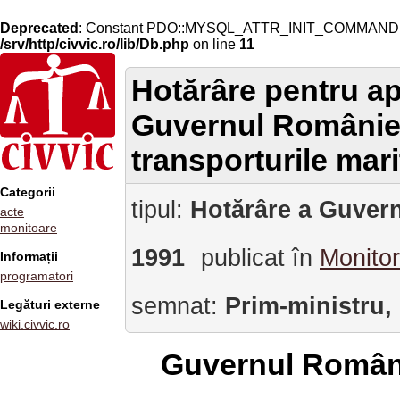
Deprecated
: Constant PDO::MYSQL_ATTR_INIT_COMMAND is 
/srv/http/civvic.ro/lib/Db.php
on line
11
Hotărâre pentru ap
Guvernul României 
transporturile mar
Categorii
tipul:
Hotărâre a Guvern
acte
monitoare
1991
publicat în
Monitor
Informații
programatori
semnat:
Prim-ministru,
Legături externe
wiki.civvic.ro
Guvernul Român