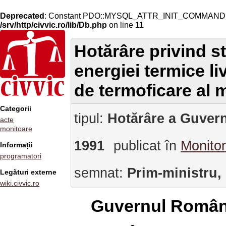
Deprecated
: Constant PDO::MYSQL_ATTR_INIT_COMMAND is 
/srv/http/civvic.ro/lib/Db.php
on line
11
Hotărâre privind sta
energiei termice li
de termoficare al 
Categorii
tipul:
Hotărâre a Guvern
acte
monitoare
1991
publicat în
Monitor
Informații
programatori
semnat:
Prim-ministru,
Legături externe
wiki.civvic.ro
Guvernul Român