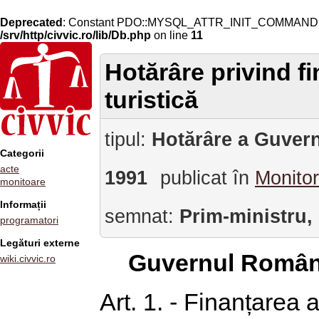
Deprecated
: Constant PDO::MYSQL_ATTR_INIT_COMMAND is 
/srv/http/civvic.ro/lib/Db.php
on line
11
Hotărâre privind f
turistică
tipul:
Hotărâre a Guvern
Categorii
acte
1991
publicat în
Monitor
monitoare
Informații
semnat:
Prim-ministru,
programatori
Legături externe
Guvernul Român
wiki.civvic.ro
Art. 1. - Finanțarea 