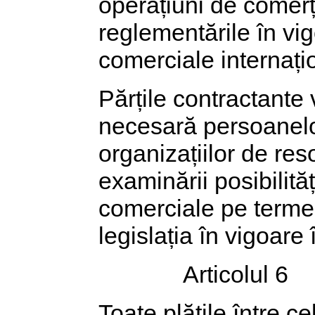
operațiuni de comerț 
reglementările în vig
comerciale internați
Părțile contractante 
necesară persoanelor 
organizațiilor de res
examinării posibilit
comerciale pe termen
legislația în vigoare î
Articolul 6
Toate plățile între ce