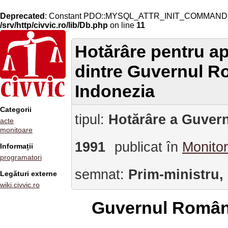
Deprecated
: Constant PDO::MYSQL_ATTR_INIT_COMMAND is 
/srv/http/civvic.ro/lib/Db.php
on line
11
Hotărâre pentru a
dintre Guvernul Ro
Indonezia
Categorii
tipul:
Hotărâre a Guvern
acte
monitoare
1991
publicat în
Monitor
Informații
programatori
semnat:
Prim-ministru,
Legături externe
wiki.civvic.ro
Guvernul Român