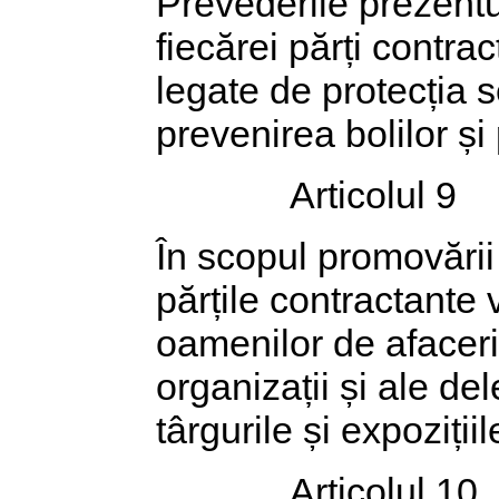
Prevederile prezentul
fiecărei părți contra
legate de protecția se
prevenirea bolilor și
Articolul 9
În scopul promovării 
părțile contractante v
oamenilor de afaceri
organizații și ale del
târgurile și expoziții
Articolul 10