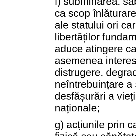
f) subminarea, sab
ca scop înlăturarea
ale statului ori c
libertăților funda
aduce atingere cap
asemenea interese
distrugere, degra
neîntrebuințare a 
desfășurări a vieț
naționale;
g) acțiunile prin c