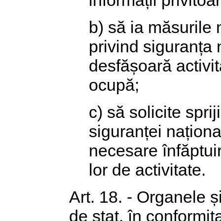
informații privitoa
b) să ia măsurile 
privind siguranța 
desfășoară activi
ocupă;
c) să solicite spri
siguranței naționa
necesare înfăptuir
lor de activitate.
Art. 18. - Organele ș
de stat, în conformit