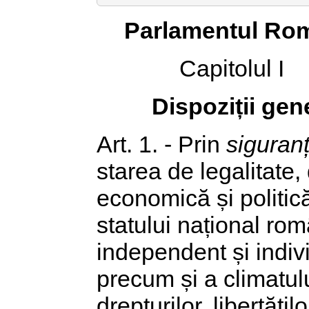
Parlamentul Rom
Capitolul I
Dispoziții gen
Art. 1. - Prin
siguran
starea de legalitate, 
economică și politică
statului național rom
independent și indiviz
precum și a climatul
drepturilor, libertăți