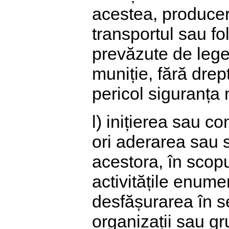
acestea, producer
transportul sau fol
prevăzute de lege
muniție, fără drep
pericol siguranța 
l) inițierea sau co
ori aderarea sau s
acestora, în scopu
activitățile enumer
desfășurarea în s
organizații sau gru