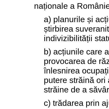
naționale a Românie
a) planurile și ac
știrbirea suveranit
indivizibilității st
b) acțiunile care 
provocarea de răzb
înlesnirea ocupație
putere străină ori
străine de a săvâr
c) trădarea prin a