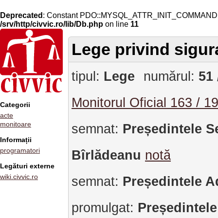
Deprecated
: Constant PDO::MYSQL_ATTR_INIT_COMMAND is 
/srv/http/civvic.ro/lib/Db.php
on line
11
Lege privind sigur
tipul:
Lege
numărul:
51 
Monitorul Oficial 163 / 1
Categorii
acte
monitoare
semnat:
Președintele S
Informații
programatori
Bîrlădeanu
notă
Legături externe
wiki.civvic.ro
semnat:
Președintele A
promulgat:
Președintele