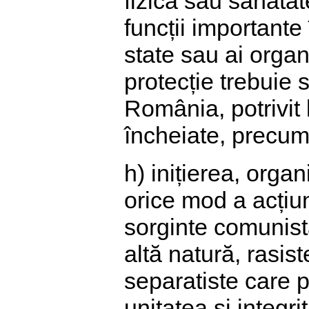
fizică sau sănăta
funcții importante 
state sau ai organi
protecție trebuie 
România, potrivit l
încheiate, precum 
h) inițierea, organ
orice mod a acțiun
sorginte comunistă
altă natură, rasist
separatiste care p
unitatea și integr