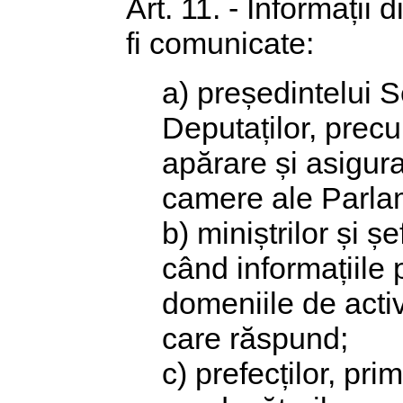
Art. 11. - Informații
fi comunicate:
a) președintelui S
Deputaților, prec
apărare și asigura
camere ale Parla
b) miniștrilor și ș
când informațiile
domeniile de acti
care răspund;
c) prefecților, pr