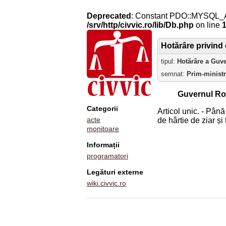
Deprecated
: Constant PDO::MYSQL_
/srv/http/civvic.ro/lib/Db.php
on line
Hotărâre privind e
tipul:
Hotărâre a Guv
semnat:
Prim-minist
Guvernul Ro
Categorii
Articol unic. - Până
acte
de hârtie de ziar și
monitoare
Informații
programatori
Legături externe
wiki.civvic.ro