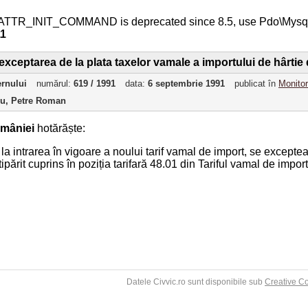
ATTR_INIT_COMMAND is deprecated since 8.5, use Pdo\Mys
11
xceptarea de la plata taxelor vamale a importului de hârtie de
ernului
numărul:
619 / 1991
data:
6 septembrie 1991
publicat în
Monitor
ru, Petre Roman
mâniei
hotărăște:
 la intrarea în vigoare a noului tarif vamal de import, se except
 tipărit cuprins în poziția tarifară 48.01 din Tariful vamal de impo
Datele Civvic.ro sunt disponibile sub
Creative C