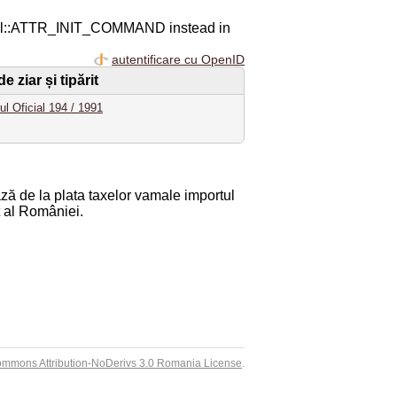
ql::ATTR_INIT_COMMAND instead in
autentificare cu OpenID
 ziar și tipărit
ul Oficial 194 / 1991
ează de la plata taxelor vamale importul
rt al României.
ommons Attribution-NoDerivs 3.0 Romania License
.