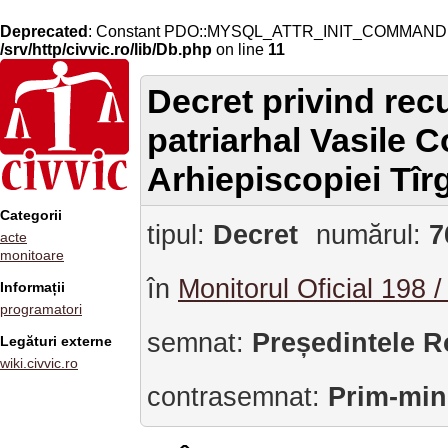
Deprecated
: Constant PDO::MYSQL_ATTR_INIT_COMMAND is 
/srv/http/civvic.ro/lib/Db.php
on line
11
Decret privind rec
patriarhal Vasile C
Arhiepiscopiei Tîr
Categorii
tipul:
Decret
numărul:
7
acte
monitoare
în
Monitorul Oficial 198 
Informații
programatori
semnat:
Președintele R
Legături externe
wiki.civvic.ro
contrasemnat:
Prim-min