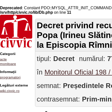
Deprecated
: Constant PDO::MYSQL_ATTR_INIT_COMMAND is 
/srv/http/civvic.ro/lib/Db.php
on line
11
Decret privind rec
Popa (Irineu Slătin
la Episcopia Rîmni
Categorii
tipul:
Decret
numărul:
7
acte
monitoare
în
Monitorul Oficial 198 
Informații
programatori
semnat:
Președintele R
Legături externe
wiki.civvic.ro
contrasemnat:
Prim-min