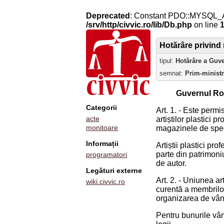
Deprecated
: Constant PDO::MYSQL_
/srv/http/civvic.ro/lib/Db.php
on line
Hotărâre privind 
tipul:
Hotărâre a Guv
semnat:
Prim-minist
Guvernul Ro
Categorii
Art. 1. - Este permi
acte
artiștilor plastici 
monitoare
magazinele de specia
Informații
Artiștii plastici pr
parte din patrimoniu
programatori
de autor.
Legături externe
Art. 2. - Uniunea ar
wiki.civvic.ro
curentă a membrilor
organizarea de vânz
Pentru bunurile vân