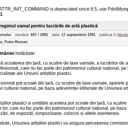
ATTR_INIT_COMMAND is deprecated since 8.5, use Pdo\Mys
11
regimul vamal pentru lucrările de artă plastică
ernului
numărul:
647 / 1991
data:
17 septembrie 1991
publicat în
Monito
ru, Petre Roman
mâniei
hotărăște:
să scoaterea din țară, cu scutire de taxe vamale, a lucrărilor de a
profesioniști, care nu fac parte din patrimoniul cultural național, 
litate ale Uniunii artiștilor plastici.
ofesioniști pot scoate din țară, cu scutire de taxe vamale, operele p
l cultural național, pe baza adeverinței eliberate de Uniunea artiș
tiștilor plastici și unitățile acesteia pot scoate din țară, cu scuti
 lor, care nu fac parte din patrimoniul cultural național, pe baz
ări, de expoziții, simpozioane, colocvii și altele asemenea.
dute, Uniunea artiștilor plastici va asigura perceperea comisionu