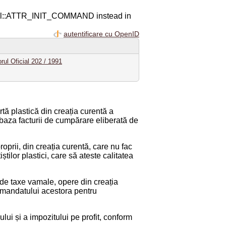
ql::ATTR_INIT_COMMAND instead in
autentificare cu OpenID
rul Oficial 202 / 1991
rtă plastică din creația curentă a
pe baza facturii de cumpărare eliberată de
roprii, din creația curentă, care nu fac
tilor plastici, care să ateste calitatea
re de taxe vamale, opere din creația
a mandatului acestora pentru
lui și a impozitului pe profit, conform