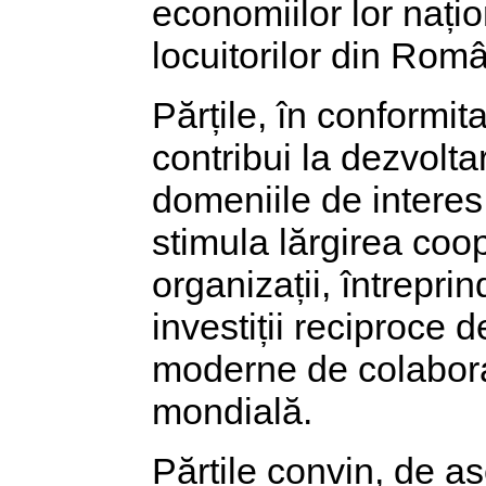
economiilor lor națion
locuitorilor din Rom
Părțile, în conformita
contribui la dezvolt
domeniile de interes 
stimula lărgirea coop
organizații, întreprin
investiții reciproce 
moderne de colabora
mondială.
Părțile convin, de a