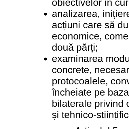
obiectivelor în cur
analizarea, iniție
acțiuni care să du
economice, comerci
două părți;
examinarea modulu
concrete, necesar
protocoalele, conv
încheiate pe baza 
bilaterale privin
și tehnico-științif