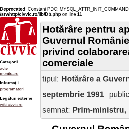
Deprecated
: Constant PDO::MYSQL_ATTR_INIT_COMMAND is 
/srv/http/civvic.ro/lib/Db.php
on line
11
Hotărâre pentru ap
Guvernul României
privind colaborar
comerciale
Categorii
acte
monitoare
tipul:
Hotărâre a Guvern
Informații
programatori
septembrie 1991
publi
Legături externe
wiki.civvic.ro
semnat:
Prim-ministru,
Guvernul Român