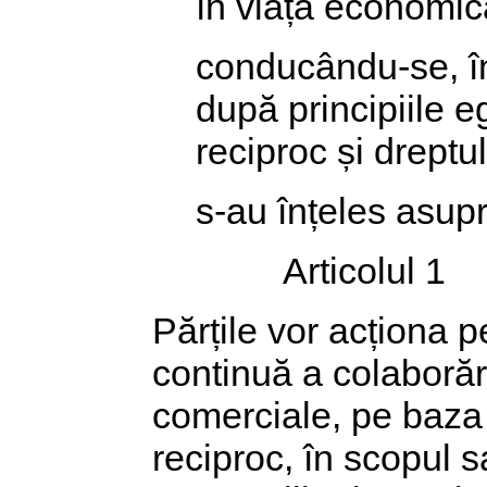
în viața economic
conducându-se, în
după principiile eg
reciproc și dreptul
s-au înțeles asup
Articolul 1
Părțile vor acționa 
continuă a colaborăr
comerciale, pe baza e
reciproc, în scopul s