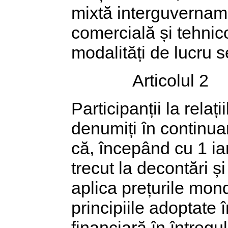
mixtă interguvernam
comercială și tehnico-ș
modalități de lucru s
Articolul 2
Participanții la relaț
denumiți în continu
că, începând cu 1 ian
trecut la decontări și
aplica prețurile mon
principiile adoptate 
financiară în întregu