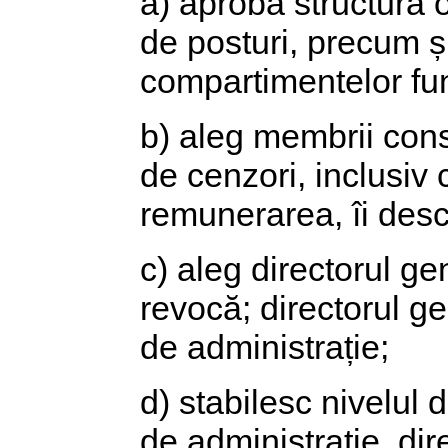
a) aprobă structura o
de posturi, precum ș
compartimentelor fun
b) aleg membrii consi
de cenzori, inclusiv 
remunerarea, îi desca
c) aleg directorul gen
revocă; directorul ge
de administrație;
d) stabilesc nivelul 
de administrație, dir