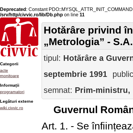
Deprecated
: Constant PDO::MYSQL_ATTR_INIT_COMMAND is 
/srv/http/civvic.ro/lib/Db.php
on line
11
Hotărâre privind în
„Metrologia” - S.A.
tipul:
Hotărâre a Guvern
Categorii
acte
septembrie 1991
publi
monitoare
Informații
semnat:
Prim-ministru,
programatori
Legături externe
Guvernul Român
wiki.civvic.ro
Art. 1. - Se înființe