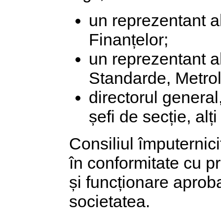
un reprezentant a
Finanțelor;
un reprezentant a
Standarde, Metrolo
directorul general,
șefi de secție, alți
Consiliul împuterniciț
în conformitate cu p
și funcționare aproba
societatea.