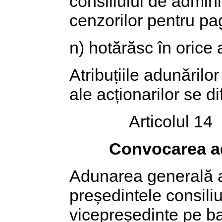
consiliului de adminis
cenzorilor pentru pag
n) hotărăsc în orice 
Atribuțiile adunărilo
ale acționarilor se dif
Articolul 14
Convocarea ad
Adunarea generală a
președintele consili
vicepreședinte pe ba