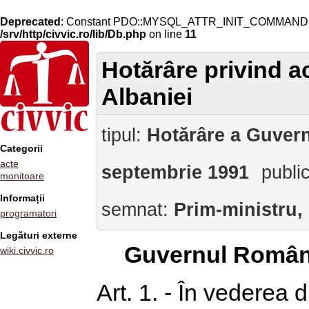
Deprecated
: Constant PDO::MYSQL_ATTR_INIT_COMMAND is 
/srv/http/civvic.ro/lib/Db.php
on line
11
Hotărâre privind a
Albaniei
tipul:
Hotărâre a Guvern
Categorii
acte
septembrie 1991
publi
monitoare
Informații
semnat:
Prim-ministru,
programatori
Legături externe
Guvernul Român
wiki.civvic.ro
Art. 1. - În vederea d