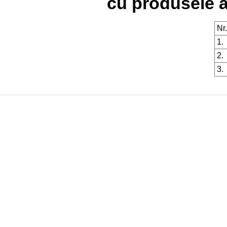
cu produsele a
Nr.
1.
2.
3.