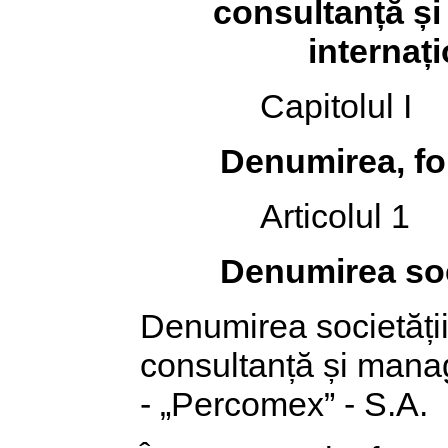
consultanță ș
internaț
Capitolul I
Denumirea, for
Articolul 1
Denumirea soc
Denumirea societății
consultanță și mana
- „Percomex” - S.A.