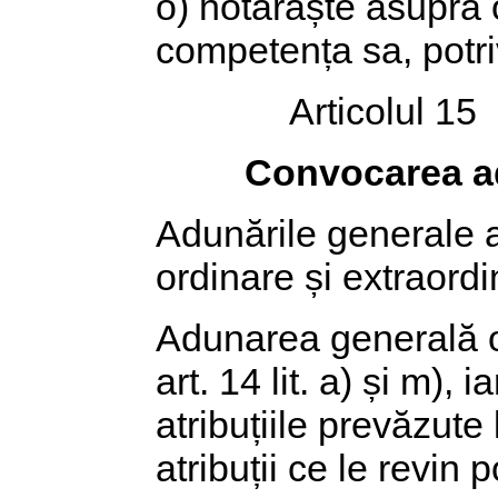
o) hotărăște asupra 
competența sa, potriv
Articolul 15
Convocarea ad
Adunările generale al
ordinare și extraordi
Adunarea generală or
art. 14 lit. a) și m)
atribuțiile prevăzute l
atribuții ce le revin p