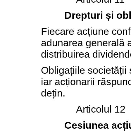
Drepturi și ob
Fiecare acțiune confe
adunarea generală a a
distribuirea dividendel
Obligațiile societăți
iar acționarii răspun
dețin.
Articolul 12
Cesiunea acți