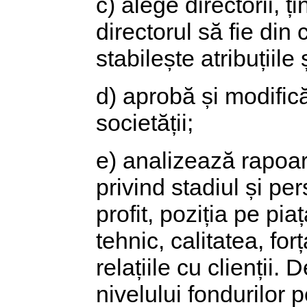
c) alege directorii, 
directorul să fie din
stabilește atribuțiile 
d) aprobă și modific
societății;
e) analizează rapoart
privind stadiul și per
profit, poziția pe pia
tehnic, calitatea, fo
relațiile cu clienții
nivelului fondurilor p