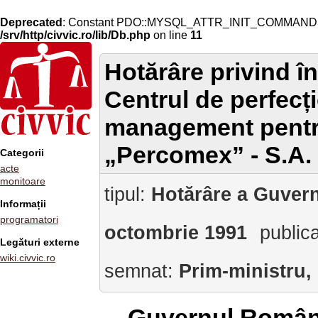
Deprecated
: Constant PDO::MYSQL_ATTR_INIT_COMMAND is 
/srv/http/civvic.ro/lib/Db.php
on line
11
Hotărâre privind în
Centrul de perfecț
management pentru
„Percomex” - S.A.
Categorii
acte
monitoare
tipul:
Hotărâre a Guvern
Informații
programatori
octombrie 1991
public
Legături externe
wiki.civvic.ro
semnat:
Prim-ministru,
Guvernul Român