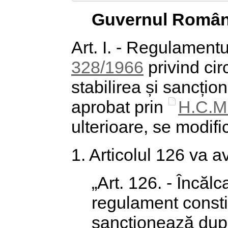
Guvernul Român
Art. I. - Regulament
328/1966
privind cir
stabilirea și sancțio
aprobat prin
H.C.M.
ulterioare, se modi
1. Articolul 126 va 
„Art. 126. - Încălc
regulament consti
sancționează du