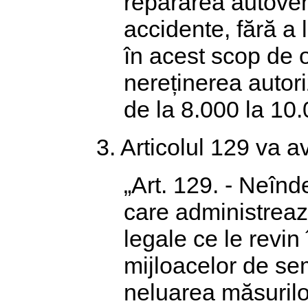
repararea autove
accidente, fără a 
în acest scop de o
nereținerea autor
de la 8.000 la 10.
3. Articolul 129 va 
„Art. 129. - Neînd
care administrează
legale ce le revin
mijloacelor de se
neluarea măsurilo