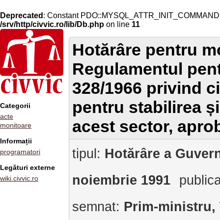
Deprecated
: Constant PDO::MYSQL_ATTR_INIT_COMMAND is 
/srv/http/civvic.ro/lib/Db.php
on line
11
Hotărâre pentru mo
Regulamentul pentr
328/1966 privind ci
pentru stabilirea ș
Categorii
acte
acest sector, aprob
monitoare
Informații
tipul:
Hotărâre a Guvern
programatori
Legături externe
noiembrie 1991
public
wiki.civvic.ro
semnat:
Prim-ministru,