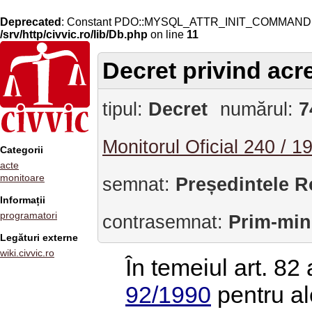
Deprecated
: Constant PDO::MYSQL_ATTR_INIT_COMMAND is 
/srv/http/civvic.ro/lib/Db.php
on line
11
Decret privind ac
tipul:
Decret
numărul:
7
Monitorul Oficial 240 / 1
Categorii
acte
monitoare
semnat:
Președintele R
Informații
programatori
contrasemnat:
Prim-min
Legături externe
wiki.civvic.ro
În temeiul art. 82 a
92/1990
pentru al