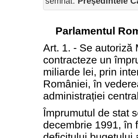
semnat:
Președintele C
Parlamentul Rom
Art. 1. - Se autoriză
contracteze un împru
miliarde lei, prin in
României, în vederea 
administrației centra
Împrumutul de stat 
decembrie 1991, în f
deficitului bugetului 