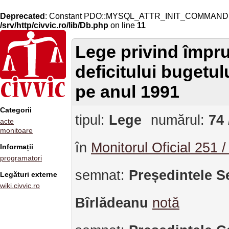
Deprecated
: Constant PDO::MYSQL_ATTR_INIT_COMMAND is 
/srv/http/civvic.ro/lib/Db.php
on line
11
Lege privind împru
deficitului bugetul
pe anul 1991
Categorii
tipul:
Lege
numărul:
74 
acte
monitoare
în
Monitorul Oficial 251 
Informații
programatori
semnat:
Președintele S
Legături externe
wiki.civvic.ro
Bîrlădeanu
notă