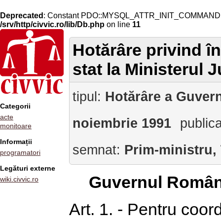
Deprecated
: Constant PDO::MYSQL_ATTR_INIT_COMMAND is 
/srv/http/civvic.ro/lib/Db.php
on line
11
Hotărâre privind în
stat la Ministerul Ju
tipul:
Hotărâre a Guvern
Categorii
acte
noiembrie 1991
public
monitoare
Informații
semnat:
Prim-ministru,
programatori
Legături externe
Guvernul Român
wiki.civvic.ro
Art. 1. - Pentru coor