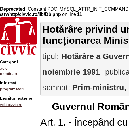
Deprecated
: Constant PDO::MYSQL_ATTR_INIT_COMMAND is 
/srv/http/civvic.ro/lib/Db.php
on line
11
Hotărâre privind u
funcționarea Minist
tipul:
Hotărâre a Guvern
Categorii
acte
noiembrie 1991
public
monitoare
Informații
semnat:
Prim-ministru,
programatori
Legături externe
Guvernul Român
wiki.civvic.ro
Art. 1. - Începând cu