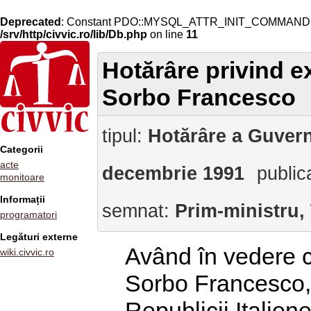
Deprecated
: Constant PDO::MYSQL_ATTR_INIT_COMMAND is 
/srv/http/civvic.ro/lib/Db.php
on line
11
Hotărâre privind ex
Sorbo Francesco
tipul:
Hotărâre a Guvern
Categorii
acte
decembrie 1991
public
monitoare
Informații
semnat:
Prim-ministru,
programatori
Legături externe
Având în vedere c
wiki.civvic.ro
Sorbo Francesco, f
Republicii Italie