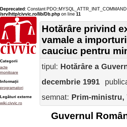
Deprecated
: Constant PDO::MYSQL_ATTR_INIT_COMMAND is 
/srv/http/civvic.ro/lib/Db.php
on line
11
Hotărâre privind ex
vamale a importuri
cauciuc pentru mi
Categorii
tipul:
Hotărâre a Guvern
acte
monitoare
decembrie 1991
public
Informații
programatori
semnat:
Prim-ministru,
Legături externe
wiki.civvic.ro
Guvernul Român