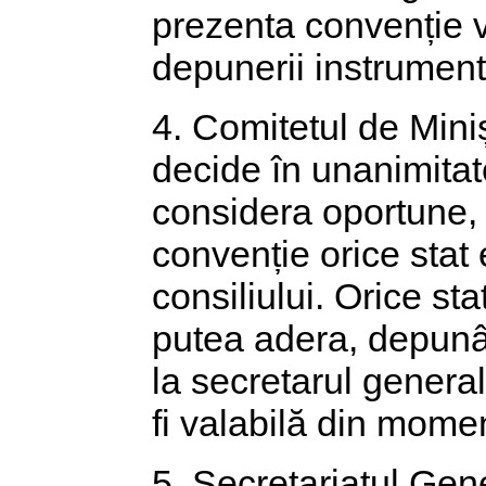
prezenta convenție v
depunerii instrumentu
4. Comitetul de Miniș
decide în unanimitat
considera oportune, 
convenție orice sta
consiliului. Orice sta
putea adera, depunâ
la secretarul genera
fi valabilă din momen
5. Secretariatul Gene