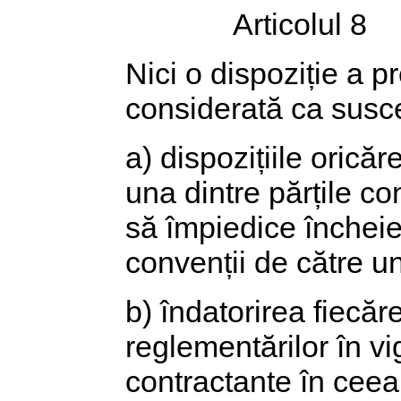
Articolul 8
Nici o dispoziție a p
considerată ca susce
a) dispozițiile oricăr
una dintre părțile co
să împiedice închei
convenții de către un
b) îndatorirea fiecăr
reglementărilor în vig
contractante în ceea