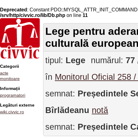
Deprecated
: Constant PDO::MYSQL_ATTR_INIT_COMMAND is 
/srv/http/civvic.ro/lib/Db.php
on line
11
Lege pentru adera
culturală europea
tipul:
Lege
numărul:
77 
Categorii
acte
în
Monitorul Oficial 258 
monitoare
Informații
semnat:
Președintele S
programatori
Legături externe
Bîrlădeanu
notă
wiki.civvic.ro
semnat:
Președintele C