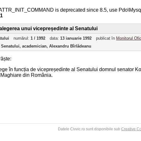
ATTR_INIT_COMMAND is deprecated since 8.5, use Pdo\Mys
11
alegerea unui vicepreședinte al Senatului
tului
numărul:
1 / 1992
data:
13 ianuarie 1992
publicat în
Monitorul Ofic
 Senatului, academician, Alexandru Bîrlădeanu
ăște:
alege în funcția de vicepreședinte al Senatului domnul senator 
 Maghiare din România.
Datele Civvic.ro sunt disponibile sub
Creative C