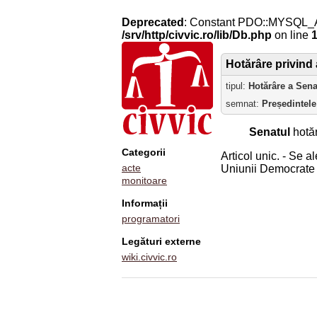
Deprecated
: Constant PDO::MYSQL_
/srv/http/civvic.ro/lib/Db.php
on line
Hotărâre privind 
tipul:
Hotărâre a Sena
semnat:
Președintele
Senatul
hotăr
Categorii
Articol unic. - Se 
acte
Uniunii Democrate
monitoare
Informații
programatori
Legături externe
wiki.civvic.ro