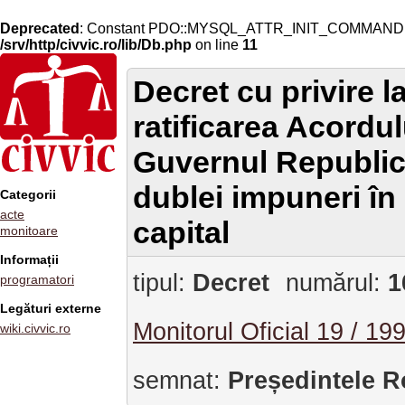
Deprecated
: Constant PDO::MYSQL_ATTR_INIT_COMMAND is 
/srv/http/civvic.ro/lib/Db.php
on line
11
Decret cu privire 
ratificarea Acordu
Guvernul Republici
dublei impuneri în 
Categorii
acte
capital
monitoare
Informații
tipul:
Decret
numărul:
1
programatori
Legături externe
Monitorul Oficial 19 / 19
wiki.civvic.ro
semnat:
Președintele R