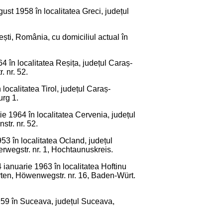
ust 1958 în localitatea Greci, județul
ești, România, cu domiciliul actual în
64 în localitatea Reșița, județul Caraș-
 nr. 52.
 localitatea Tirol, județul Caraș-
urg 1.
tie 1964 în localitatea Cervenia, județul
tr. nr. 52.
53 în localitatea Ocland, județul
erwegstr. nr. 1, Hochtaunuskreis.
14 ianuarie 1963 în localitatea Hoftinu
rten, Höwenwegstr. nr. 16, Baden-Würt.
 1959 în Suceava, județul Suceava,