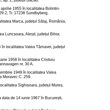
, ap. 2, județul Bacău.
prilie 1955 în localitatea Bolintin-
 29 2, Tr. 17238 Sundbyberg.
calitatea Marca, județul Sălaj, România,
atea Luncșoara, Aleșd, județul Bihor,
4 în localitatea Valea Târnavei, județul
arie 1958 în localitatea Cristuru
Kannavagen nr. 30 A.
tembrie 1949 în localitatea Valea
ina Moravec C. 259.
 localitatea Sighișoara, județul Mureș,
a data de 14 iunie 1967 în București,