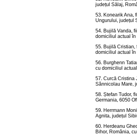
județul Sălaj, Româ
53. Konearik Ana, f
Ungurului, județul 
54. Bujilă Vanda, f
domiciliul actual î
55. Bujilă Cristian,
domiciliul actual î
56. Burghenn Tatian
cu domiciliul actual
57. Curcă Cristina 
Sânnicolau Mare, ju
58. Ștefan Tudor, f
Germania, 6050 Offe
59. Herrmann Monica
Agnita, județul Sib
60. Herdeanu Gheorg
Bihor, România, cu 