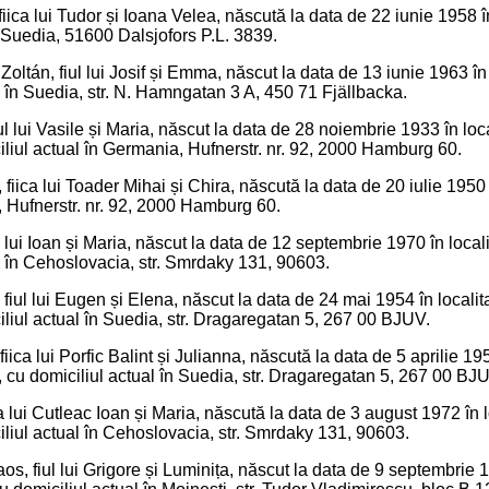
fiica lui Tudor și Ioana Velea, născută la data de 22 iunie 1958 
n Suedia, 51600 Dalsjofors P.L. 3839.
oltán, fiul lui Josif și Emma, născut la data de 13 iunie 1963 î
l în Suedia, str. N. Hamngatan 3 A, 450 71 Fjällbacka.
ul lui Vasile și Maria, născut la data de 28 noiembrie 1933 în loca
liul actual în Germania, Hufnerstr. nr. 92, 2000 Hamburg 60.
 fiica lui Toader Mihai și Chira, născută la data de 20 iulie 195
 Hufnerstr. nr. 92, 2000 Hamburg 60.
ul lui Ioan și Maria, născut la data de 12 septembrie 1970 în loca
l în Cehoslovacia, str. Smrdaky 131, 90603.
 fiul lui Eugen și Elena, născut la data de 24 mai 1954 în localit
liul actual în Suedia, str. Dragaregatan 5, 267 00 BJUV.
iica lui Porfic Balint și Julianna, născută la data de 5 aprilie 1
cu domiciliul actual în Suedia, str. Dragaregatan 5, 267 00 BJ
a lui Cutleac Ioan și Maria, născută la data de 3 august 1972 în l
liul actual în Cehoslovacia, str. Smrdaky 131, 90603.
s, fiul lui Grigore și Luminița, născut la data de 9 septembrie 1