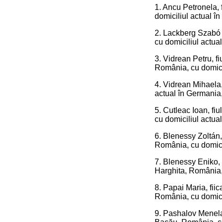
1. Ancu Petronela, 
domiciliul actual î
2. Lackberg Szabó Z
cu domiciliul actua
3. Vidrean Petru, fi
România, cu domici
4. Vidrean Mihaela,
actual în Germania,
5. Cutleac Ioan, fi
cu domiciliul actua
6. Blenessy Zoltán,
România, cu domici
7. Blenessy Eniko, f
Harghita, România, 
8. Papai Maria, fiic
România, cu domici
9. Pashalov Menelao