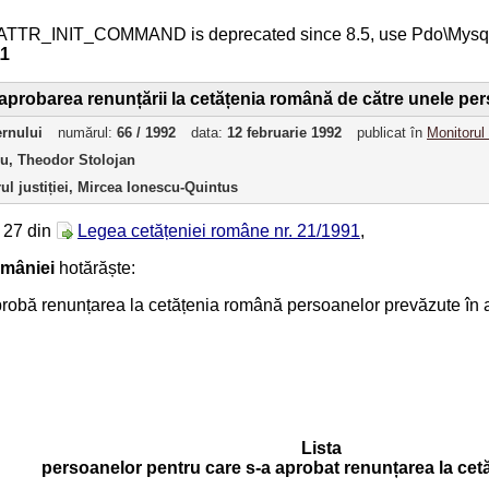
ATTR_INIT_COMMAND is deprecated since 8.5, use Pdo\Mys
11
 aprobarea renunțării la cetățenia română de către unele pe
ernului
numărul:
66 / 1992
data:
12 februarie 1992
publicat în
Monitorul 
ru, Theodor Stolojan
rul justiției, Mircea Ionescu-Quintus
. 27 din
Legea cetățeniei române nr. 21/1991
,
mâniei
hotărăște:
aprobă renunțarea la cetățenia română persoanelor prevăzute în a
Lista
persoanelor pentru care s-a aprobat renunțarea la ce