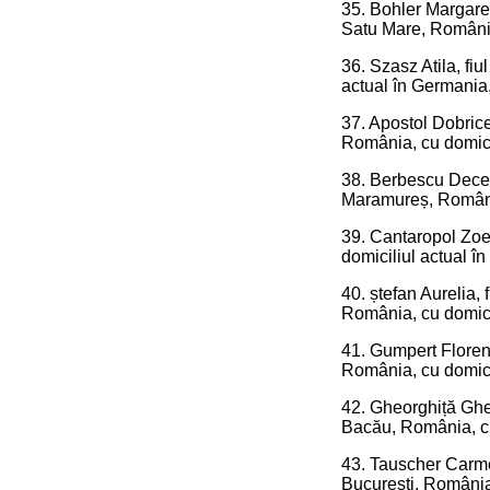
35. Bohler Margareth
Satu Mare, România
36. Szasz Atila, fiu
actual în Germania,
37. Apostol Dobrice
România, cu domici
38. Berbescu Deceba
Maramureș, România,
39. Cantaropol Zoea
domiciliul actual î
40. ștefan Aurelia,
România, cu domicil
41. Gumpert Floreni
România, cu domicil
42. Gheorghiță Gheo
Bacău, România, cu
43. Tauscher Carmen
București, România,