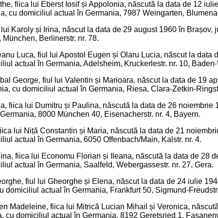
e, fiica lui Eberst Iosif și Appolonia, născută la data de 12 iulie
, cu domiciliul actual în Germania, 7987 Weingarten, Blumenaus
l lui Karoly și Irina, născut la data de 29 august 1960 în Brașov,
 München, Berlinerstr. nr. 78.
anu Luca, fiul lui Apostol Eugen și Olaru Lucia, născut la data
liul actual în Germania, Adelsheim, Kruckerlestr. nr. 10, Baden
l George, fiul lui Valentin și Marioara, născut la data de 19 apr
 cu domiciliul actual în Germania, Riesa, Clara-Zetkin-Ringstr.
, fiica lui Dumitru și Paulina, născută la data de 26 noiembrie 1
n Germania, 8000 München 40, Eisenacherstr. nr. 4, Bayern.
 fiica lui Niță Constantin și Maria, născută la data de 21 noiemb
iul actual în Germania, 6050 Offenbach/Main, Kalstr. nr. 4.
na, fiica lui Economu Florian și Ileana, născută la data de 28 de
iul actual în Germania, Saalfeld, Webergassestr. nr. 27, Gera.
rghe, fiul lui Gheorghe și Elena, născut la data de 24 iulie 1944
 domiciliul actual în Germania, Frankfurt 50, Sigmund-Freudstr.
 Madeleine, fiica lui Mitrică Lucian Mihail și Veronica, născut
 cu domiciliul actual în Germania, 8192 Geretsried 1, Fasanenw