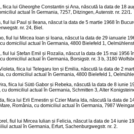
, fiica lui Gheorghe Constantin și Ana, născută la data de 18 aug
miciliul actual în Germania, 7257, Ditzingen, Autenstr. nr. 22/1.
 fiul lui Paul și Ileana, născut la data de 5 martie 1968 în Bucur
nwegstr. nr. 24, Biel.
, fiul lui Mircea Ioan și Ioana, născut la data de 29 ianuarie 19
u domiciliul actual în Germania, 4800 Bielefeld 1, Oelmühlenstr.
 fiul lui Ștefan Emil și Rozalia, născut la data de 15 mai 1956 în
u domiciliul actual în Germania, Borsigstr. nr. 3 b, 3180 Wolfsb
oleta, fiica lui Telegaru Ion și Emilia, născută la data de 2 mar
 cu domiciliul actual în Germania, 4800 Bielefeld 1, Oelmühlens
ira, fiica lui Sütö Gabor și Rebeka, născută la data de 8 iunie 19
cu domiciliul actual în Germania, Schmitten 3, Alter Konigstein
da, fiica lui Erli Ernestin și Czier Maria Ida, născută la data de 
 Mare, România, cu domiciliul actual în Germania, 7987 Weinga
rel, fiul lui Mircea Iulian și Felicia, născut la data de 14 iunie
iul actual în Germania, Erfurt, Sachenburgwegstr. nr. 2.