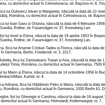
nia, cu domiciliul actual în Cehoslovacia, str. Bajzova nr. 8, Trn
iica lui Dulovecz Istvan și Margareta, născută la data de 22 noi
Sălaj, România, cu domiciliul actual în Cehoslovacia, str. Bajzov
iica lui Ioan Savu și Octavia, născută la data de 6 februarie 195
n Suedia, Rottne, str. Fasanvägen nr. 37, Kronoberg Lan.
 fiul lui Ionel și Elena, născut la data de 19 aprilie 1953 în Bra
n Suedia, Rottne, str. Fasanvägen nr. 37, Kronoberg Lan.
a, fiica lui Arsenie Cristian Tadeu și Florica, născută la data d
 în Germania, Berlin, Friedenstr. nr. 3, 1017.
Julietta, fiica lui Zamosteanu Traian și Ana, născută la data de 1
dețul Timiș, România, cu domiciliul actual în Germania, 7500 Kar
iul lui Marin și Elena, născut la data de 14 octombrie 1956 în Bu
nbach/Main, Karlstr. nr. 4.
 Adriana, fiica lui Hădărean Petru și Maria, născută la data d
iu, România, cu domiciliul actual în Germania, 1000 Berlin 61, De
he, fiul lui Gheorgie și Carolina, născut la data de 18 august 1
domiciliul actual în Germania, Helmstedt, Kiefernwegstr. nr. 7.