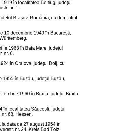
 1919 în localitatea Beltiug, județul
tr. nr. 1.
 județul Brașov, România, cu domiciliul
 de 10 decembrie 1949 în București,
-Württemberg.
ilie 1963 în Baia Mare, județul
 nr. 6.
924 în Craiova, județul Dolj, cu
rie 1955 în Buzău, județul Buzău,
cembrie 1960 în Brăila, județul Brăila,
 în localitatea Săucești, județul
 nr. 68, Hessen.
ă la data de 27 august 1954 în
egstr. nr. 24, Kreis Bad Tölz.