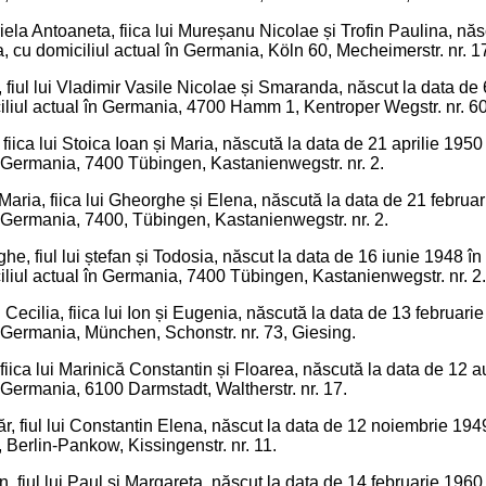
iela Antoaneta, fiica lui Mureșanu Nicolae și Trofin Paulina, nă
 cu domiciliul actual în Germania, Köln 60, Mecheimerstr. nr. 1
, fiul lui Vladimir Vasile Nicolae și Smaranda, născut la data de
liul actual în Germania, 4700 Hamm 1, Kentroper Wegstr. nr. 60
fiica lui Stoica Ioan și Maria, născută la data de 21 aprilie 1950
n Germania, 7400 Tübingen, Kastanienwegstr. nr. 2.
aria, fiica lui Gheorghe și Elena, născută la data de 21 februa
n Germania, 7400, Tübingen, Kastanienwegstr. nr. 2.
, fiul lui ștefan și Todosia, născut la data de 16 iunie 1948 în l
liul actual în Germania, 7400 Tübingen, Kastanienwegstr. nr. 2.
Cecilia, fiica lui Ion și Eugenia, născută la data de 13 februar
n Germania, München, Schonstr. nr. 73, Giesing.
fiica lui Marinică Constantin și Floarea, născută la data de 12
n Germania, 6100 Darmstadt, Waltherstr. nr. 17.
r, fiul lui Constantin Elena, născut la data de 12 noiembrie 194
 Berlin-Pankow, Kissingenstr. nr. 11.
, fiul lui Paul și Margareta, născut la data de 14 februarie 1960