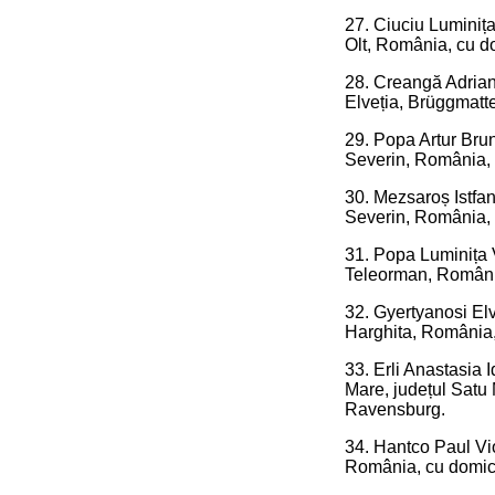
27. Ciuciu Luminița
Olt, România, cu do
28. Creangă Adrian,
Elveția, Brüggmatte
29. Popa Artur Bruno
Severin, România, c
30. Mezsaroș Istfan,
Severin, România, c
31. Popa Luminița Vi
Teleorman, România,
32. Gyertyanosi Elv
Harghita, România, 
33. Erli Anastasia I
Mare, județul Satu
Ravensburg.
34. Hantco Paul Vio
România, cu domicil