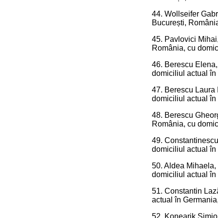
44. Wollseifer Gabr
București, România,
45. Pavlovici Mihai
România, cu domici
46. Berescu Elena, 
domiciliul actual î
47. Berescu Laura M
domiciliul actual î
48. Berescu Gheorghe
România, cu domici
49. Constantinescu 
domiciliul actual î
50. Aldea Mihaela, 
domiciliul actual î
51. Constantin Lază
actual în Germania,
52. Konearik Simion