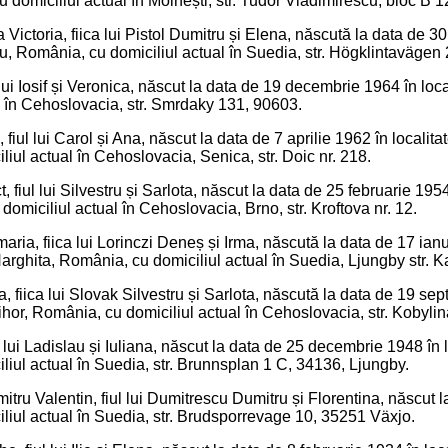
domiciliul actual în Moinești, str. Tudor Vladimirescu, bloc B 12
ctoria, fiica lui Pistol Dumitru și Elena, născută la data de 30 a
iu, România, cu domiciliul actual în Suedia, str. Högklintavägen
l lui Iosif și Veronica, născut la data de 19 decembrie 1964 în lo
l în Cehoslovacia, str. Smrdaky 131, 90603.
 fiul lui Carol și Ana, născut la data de 7 aprilie 1962 în localit
iul actual în Cehoslovacia, Senica, str. Doic nr. 218.
 fiul lui Silvestru și Sarlota, născut la data de 25 februarie 195
domiciliul actual în Cehoslovacia, Brno, str. Kroftova nr. 12.
ia, fiica lui Lorinczi Deneș și Irma, născută la data de 17 ianu
arghita, România, cu domiciliul actual în Suedia, Ljungby str. 
 fiica lui Slovak Silvestru și Sarlota, născută la data de 19 sep
ihor, România, cu domiciliul actual în Cehoslovacia, str. Kobyl
ul lui Ladislau și Iuliana, născut la data de 25 decembrie 1948 în
iul actual în Suedia, str. Brunnsplan 1 C, 34136, Ljungby.
tru Valentin, fiul lui Dumitrescu Dumitru și Florentina, născut l
iul actual în Suedia, str. Brudsporrevage 10, 35251 Växjo.