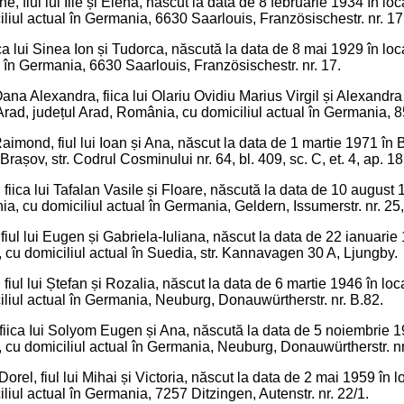
 fiul lui Ilie și Elena, născut la data de 8 februarie 1934 în loc
iul actual în Germania, 6630 Saarlouis, Französischestr. nr. 17
ca lui Sinea Ion și Tudorca, născută la data de 8 mai 1929 în loc
l în Germania, 6630 Saarlouis, Französischestr. nr. 17.
Oana Alexandra, fiica lui Olariu Ovidiu Marius Virgil și Alexandr
rad, județul Arad, România, cu domiciliul actual în Germania, 
aimond, fiul lui Ioan și Ana, născut la data de 1 martie 1971 în
 Brașov, str. Codrul Cosminului nr. 64, bl. 409, sc. C, et. 4, ap. 1
fiica lui Tafalan Vasile și Floare, născută la data de 10 august 1
 cu domiciliul actual în Germania, Geldern, Issumerstr. nr. 25,
iul lui Eugen și Gabriela-Iuliana, născut la data de 22 ianuarie
cu domiciliul actual în Suedia, str. Kannavagen 30 A, Ljungby.
 fiul lui Ștefan și Rozalia, născut la data de 6 martie 1946 în lo
liul actual în Germania, Neuburg, Donauwürtherstr. nr. B.82.
fiica Iui Solyom Eugen și Ana, născută la data de 5 noiembrie 1
 cu domiciliul actual în Germania, Neuburg, Donauwürtherstr. nr
Dorel, fiul lui Mihai și Victoria, născut la data de 2 mai 1959 în
iul actual în Germania, 7257 Ditzingen, Autenstr. nr. 22/1.