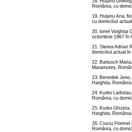
18. Huțanu Gheorghe,
România, cu domicil
19. Huțanu Ana, fii
cu domiciliul actua
20. Ionel Voighița 
octombrie 1967 în A
21. Sterea Adrian R
domiciliul actual în
22. Bartusch Maria, 
Maramureș, România,
23. Benedek Jeno, f
Harghita, România, 
24. Kurko Ladislau,
România, cu domici
25. Kurko Ghizela, 
Harghita, România,
26. Ciuciu Florinel 
România, cu domicil