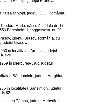
alitatea Ploiești, județul Prahova,
.
alitatea șchiopi, județul Cluj, România,
a Teodora Marta, născută la data de 17
8550 Forchheim, Langgassestr. nr. 29.
 Brașov, județul Brașov, România, cu
8, județul Brașov.
950 în localitatea Ardusat, județul
 Kleve.
 1959 în Miercurea-Ciuc, județul
calitatea Sândominic, județul Harghita,
955 în localitatea Sânsimion, județul
. B.82.
 localitatea Tâmna, județul Mehedinți,