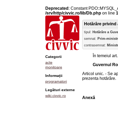
Deprecated
: Constant PDO::MYSQL_
/srv/http/civvic.ro/lib/Db.php
on line
Hotărâre privind
tipul:
Hotărâre a Guv
semnat:
Prim-minist
contrasemnat:
Minist
În temeiul art
Categorii
acte
Guvernul Ro
monitoare
Articol unic. - Se 
Informații
prezenta hotărâre.
programatori
Legături externe
wiki.civvic.ro
Anexă