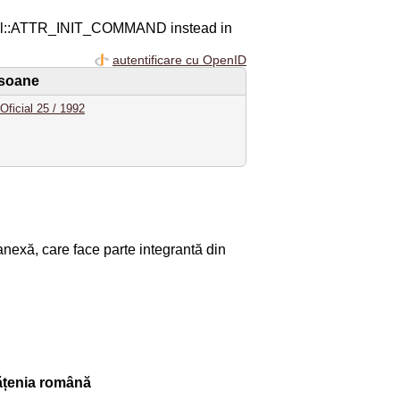
ql::ATTR_INIT_COMMAND instead in
autentificare cu OpenID
rsoane
Oficial 25 / 1992
nexă, care face parte integrantă din
tățenia română