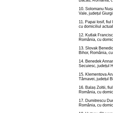
Bacău, România, cu 
10. Solomanu Nușa Vi
Vale, județul Giurg
11. Papai Iosif, fiu
cu domiciliul actua
12. Kutlak Francisc,
România, cu domicil
13. Slovak Benedict,
Bihor, România, cu 
14. Benedek Annamar
Secuiesc, județul H
15. Klementova Ana,
Târnavei, județul B
16. Balaș Zoltii, fi
România, cu domicil
17. Dumitrescu Dumi
România, cu domicil