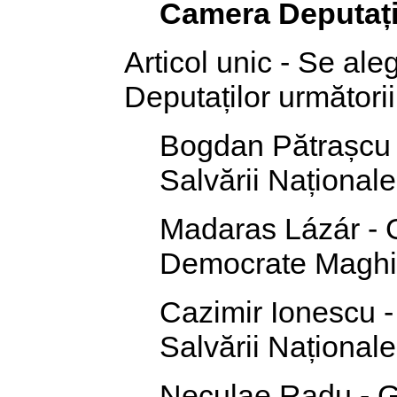
Camera Deputați
Articol unic - Se ale
Deputaților următorii
Bogdan Pătrașcu -
Salvării Naționale
Madaras Lázár - G
Democrate Maghi
Cazimir Ionescu -
Salvării Naționale
Neculae Radu - Gr