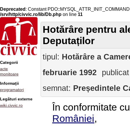
Deprecated
: Constant PDO::MYSQL_ATTR_INIT_COMMAND is 
/srv/http/civvic.ro/lib/Db.php
on line
11
Hotărâre pentru al
Deputaților
tipul:
Hotărâre a Camere
Categorii
acte
februarie 1992
publicat
monitoare
Informații
semnat:
Președintele C
programatori
Legături externe
În conformitate cu 
wiki.civvic.ro
României
,