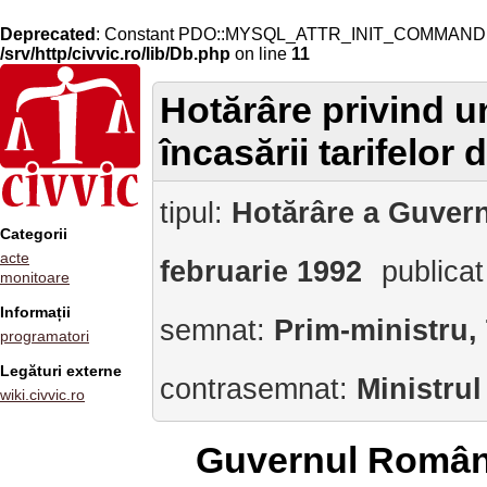
Deprecated
: Constant PDO::MYSQL_ATTR_INIT_COMMAND is 
/srv/http/civvic.ro/lib/Db.php
on line
11
Hotărâre privind u
încasării tarifelor 
tipul:
Hotărâre a Guvern
Categorii
acte
februarie 1992
publicat
monitoare
Informații
semnat:
Prim-ministru,
programatori
Legături externe
contrasemnat:
Ministrul
wiki.civvic.ro
Guvernul Român