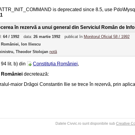
ATTR_INIT_COMMAND is deprecated since 8.5, use Pdo\Mys
11
ecerea în rezervă a unui general din Serviciul Român de Info
l:
64 / 1992
data:
26 martie 1992
publicat în
Monitorul Oficial 58 / 1992
 României, Ion Iliescu
inistru, Theodor Stolojan
notă
 94 lit. b) din
Constituția României
,
e României
decretează:
ralul-maior Drăgoi Constantin Ilie se trece în rezervă, prin aplicare
Datele Civvic.ro sunt disponibile sub
Creative C