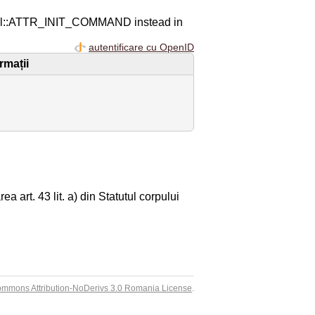
ql::ATTR_INIT_COMMAND instead in
autentificare cu OpenID
rmații
a art. 43 lit. a) din Statutul corpului
ommons Attribution-NoDerivs 3.0 Romania License
.