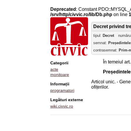
Deprecated
: Constant PDO::MYSQL_
/srv/http/civvic.ro/lib/Db.php
on line
Decret privind tr
tipul:
Decret
număru
semnat:
Președintele
contrasemnat:
Prim-m
În temeiul art.
Categorii
acte
Președintel
monitoare
Articol unic. - Gene
Informații
ofițerilor.
programatori
Legături externe
wiki.civvic.ro