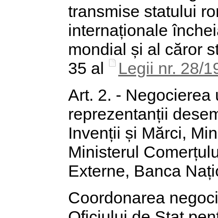
transmise statului ro
internaționale înche
mondial și al căror st
35 al
Legii nr. 28/
Art. 2. - Negocierea
reprezentanții desem
Invenții și Mărci, Mi
Ministerul Comerțului
Externe, Banca Nați
Coordonarea negocie
Oficiului de Stat pent