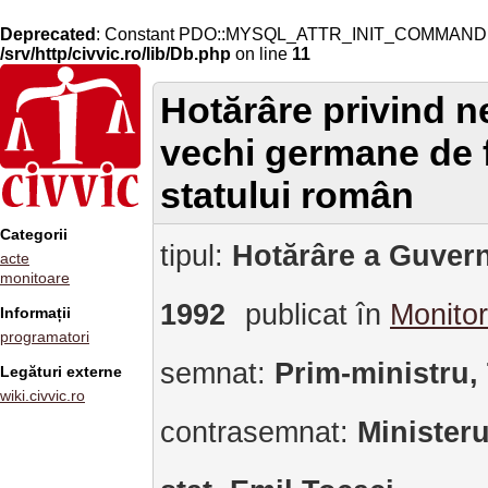
Deprecated
: Constant PDO::MYSQL_ATTR_INIT_COMMAND is 
/srv/http/civvic.ro/lib/Db.php
on line
11
Hotărâre privind n
vechi germane de f
statului român
Categorii
tipul:
Hotărâre a Guvern
acte
monitoare
1992
publicat în
Monitor
Informații
programatori
semnat:
Prim-ministru,
Legături externe
wiki.civvic.ro
contrasemnat:
Ministeru