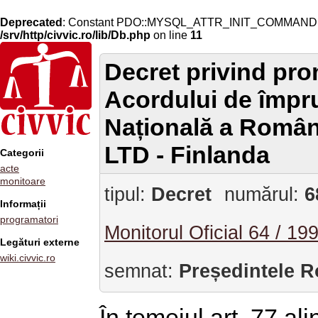
Deprecated
: Constant PDO::MYSQL_ATTR_INIT_COMMAND is 
/srv/http/civvic.ro/lib/Db.php
on line
11
Decret privind pro
Acordului de împr
Națională a Româ
LTD - Finlanda
Categorii
acte
monitoare
tipul:
Decret
numărul:
6
Informații
programatori
Monitorul Oficial 64 / 19
Legături externe
wiki.civvic.ro
semnat:
Președintele R
În temeiul art. 77 ali