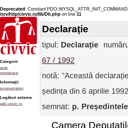
Deprecated
: Constant PDO::MYSQL_ATTR_INIT_COMMAND is 
/srv/http/civvic.ro/lib/Db.php
on line
11
Declarație
tipul:
Declarație
număru
67 / 1992
Categorii
acte
monitoare
notă: ''Această declaraț
Informații
programatori
ședința din 6 aprilie 1992
Legături externe
wiki.civvic.ro
semnat:
p. Președintel
Camera Deputaților