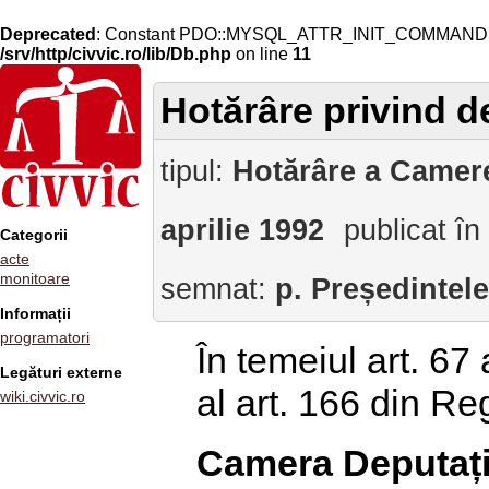
Deprecated
: Constant PDO::MYSQL_ATTR_INIT_COMMAND is 
/srv/http/civvic.ro/lib/Db.php
on line
11
Hotărâre privind d
tipul:
Hotărâre a Camere
aprilie 1992
publicat în
Categorii
acte
monitoare
semnat:
p. Președintel
Informații
programatori
În temeiul art. 67 
Legături externe
al art. 166 din R
wiki.civvic.ro
Camera Deputați