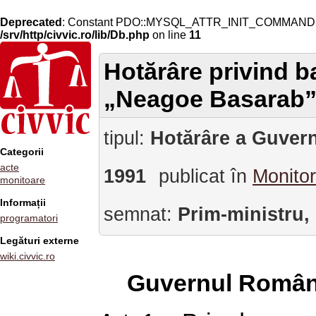
Deprecated
: Constant PDO::MYSQL_ATTR_INIT_COMMAND is 
/srv/http/civvic.ro/lib/Db.php
on line
11
Hotărâre privind ba
„Neagoe Basarab
tipul:
Hotărâre a Guvern
Categorii
acte
1991
publicat în
Monitor
monitoare
Informații
semnat:
Prim-ministru,
programatori
Legături externe
wiki.civvic.ro
Guvernul Român