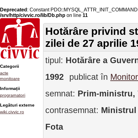
Deprecated
: Constant PDO::MYSQL_ATTR_INIT_COMMAND is 
/srv/http/civvic.ro/lib/Db.php
on line
11
Hotărâre privind st
zilei de 27 aprilie 
tipul:
Hotărâre a Guvern
Categorii
acte
1992
publicat în
Monitor
monitoare
Informații
semnat:
Prim-ministru,
programatori
Legături externe
contrasemnat:
Ministrul
wiki.civvic.ro
Fota