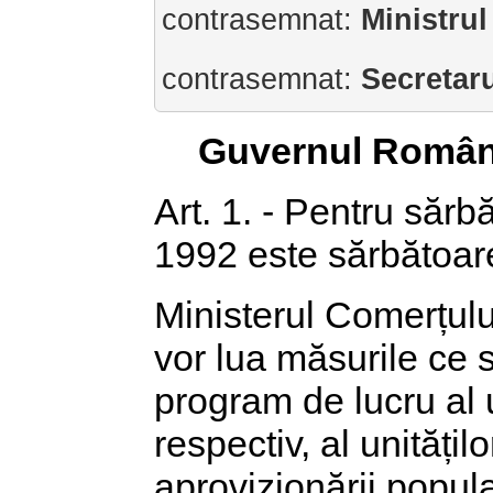
contrasemnat:
Ministrul
contrasemnat:
Secretaru
Guvernul Român
Art. 1. - Pentru sărb
1992 este sărbătoare
Ministerul Comerțului
vor lua măsurile ce 
program de lucru al u
respectiv, al unitățil
aprovizionării popul