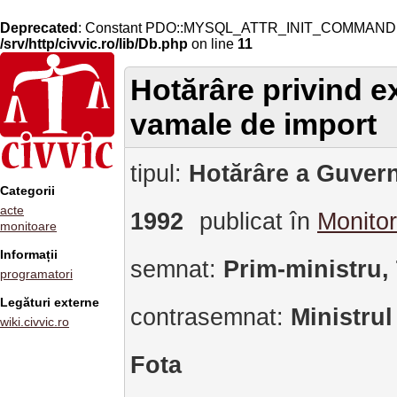
Deprecated
: Constant PDO::MYSQL_ATTR_INIT_COMMAND is 
/srv/http/civvic.ro/lib/Db.php
on line
11
Hotărâre privind e
vamale de import
tipul:
Hotărâre a Guvern
Categorii
acte
1992
publicat în
Monitor
monitoare
Informații
semnat:
Prim-ministru,
programatori
Legături externe
contrasemnat:
Ministrul
wiki.civvic.ro
Fota