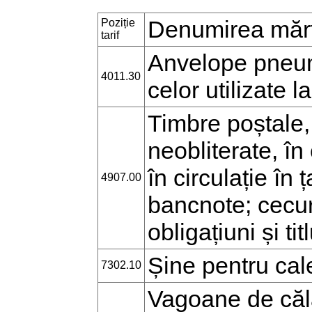
Denumirea mărf
Poziție
tarif
Anvelope pneuma
4011.30
celor utilizate 
Timbre poștale, 
neobliterate, în
în circulație în 
4907.00
bancnote; cecuri
obligațiuni și tit
Șine pentru cal
7302.10
Vagoane de călă