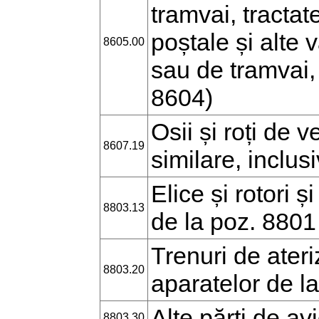
tramvai, tracta
poștale și alte
8605.00
sau de tramvai, 
8604)
Osii și roți de 
8607.19
similare, inclusi
Elice și rotori ș
8803.13
de la poz. 880
Trenuri de ateri
8803.20
aparatelor de l
Alte părți de a
8803.30