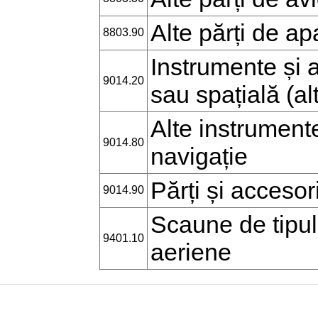
Alte părți de a
8803.90
Instrumente și 
9014.20
sau spațială (al
Alte instrument
9014.80
navigație
Părți și accesor
9014.90
Scaune de tipul 
9401.10
aeriene