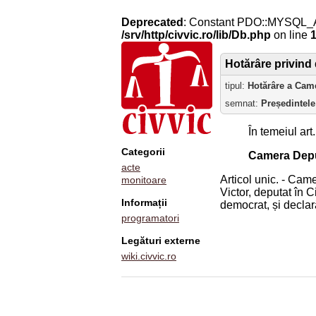
Deprecated
: Constant PDO::MYSQL_
/srv/http/civvic.ro/lib/Db.php
on line
Hotărâre privind
tipul:
Hotărâre a Came
semnat:
Președintele
În temeiul art.
Categorii
Camera Depu
acte
Articol unic. - Cam
monitoare
Victor, deputat în 
Informații
democrat, și declar
programatori
Legături externe
wiki.civvic.ro