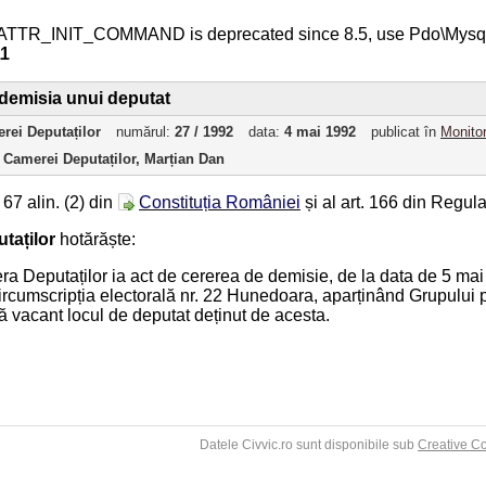
ATTR_INIT_COMMAND is deprecated since 8.5, use Pdo\Mys
11
 demisia unui deputat
rei Deputaților
numărul:
27 / 1992
data:
4 mai 1992
publicat în
Monitor
 Camerei Deputaților, Marțian Dan
 67 alin. (2) din
Constituția României
și al art. 166 din Regul
taților
hotărăște:
era Deputaților ia act de cererea de demisie, de la data de 5 m
Circumscripția electorală nr. 22 Hunedoara, aparținând Grupului p
ă vacant locul de deputat deținut de acesta.
Datele Civvic.ro sunt disponibile sub
Creative C