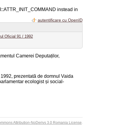
ql::ATTR_INIT_COMMAND instead in
autentificare cu OpenID
ul Oficial 91 / 1992
amentul Camerei Deputaților,
ai 1992, prezentată de domnul Vaida
arlamentar ecologist și social-
ommons Attribution-NoDerivs 3.0 Romania License
.