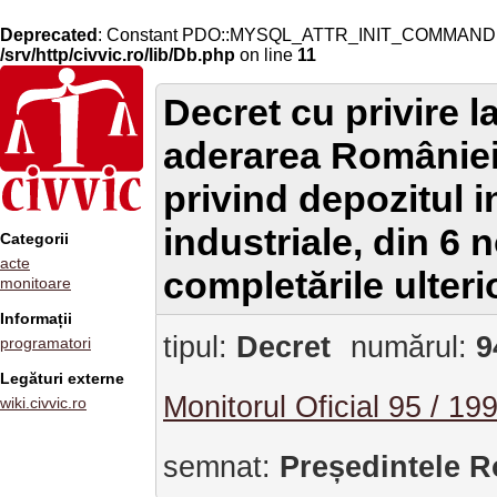
Deprecated
: Constant PDO::MYSQL_ATTR_INIT_COMMAND is 
/srv/http/civvic.ro/lib/Db.php
on line
11
Decret cu privire 
aderarea României
privind depozitul 
industriale, din 6 
Categorii
acte
completările ulteri
monitoare
Informații
tipul:
Decret
numărul:
9
programatori
Legături externe
Monitorul Oficial 95 / 19
wiki.civvic.ro
semnat:
Președintele R