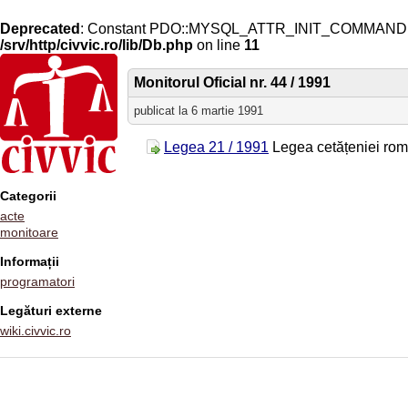
Deprecated
: Constant PDO::MYSQL_ATTR_INIT_COMMAND is 
/srv/http/civvic.ro/lib/Db.php
on line
11
Monitorul Oficial nr. 44 / 1991
publicat la 6 martie 1991
Legea 21 / 1991
Legea cetățeniei ro
Categorii
acte
monitoare
Informații
programatori
Legături externe
wiki.civvic.ro